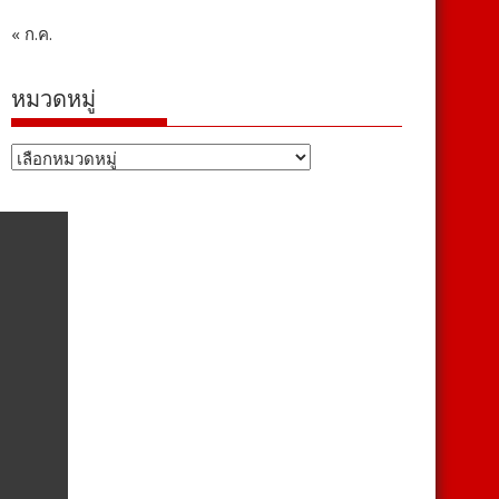
« ก.ค.
หมวดหมู่
หมวด
หมู่