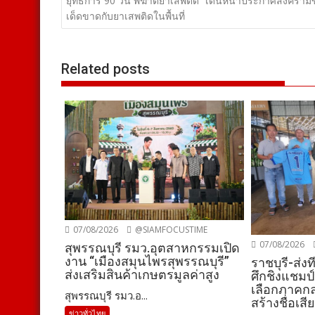
เรื่อง
ยุทธการ 90 วัน พิฆาตยาเสพติด” เดินหน้าประกาศสงครามข
เด็ดขาดกับยาเสพติดในพื้นที่
Related posts
07/08/2026
@SIAMFOCUSTIME
07/08/2026
สุพรรณบุรี รมว.อุตสาหกรรมเปิด
งาน “เมืองสมุนไพรสุพรรณบุรี”
ราชบุรี-ส่ง
ส่งเสริมสินค้าเกษตรมูลค่าสูง
ศึกชิงแชมป
เลือกภาคกล
สุพรรณบุรี รมว.อ...
สร้างชื่อเสี
ข่าวทั่วไทย