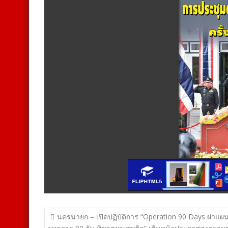
แนะแนว
นครนายก – เปิดปฏิบัติการ “Operation 90 Days ผ่าแผ