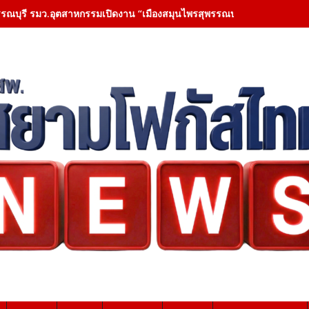
รรณบุรี รมว.อุตสาหกรรมเปิดงาน “เมืองสมุนไพรสุพรรณบุรี” ส่งเสริมสินค้า