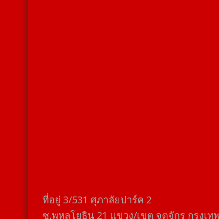
ที่อยู่​ 3/531​ ศุภาลัยปาร์ค​ 2
ซ.พหลโยธิน​ 21​ แขวง/เขต​ จตุจักร​ กรุงเท