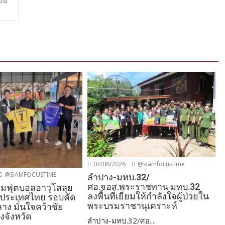
ั้น
07/08/2026
@siamfocustime
@SIAMFOCUSTIME
ลำปาง-มทบ.32/
ศอ.จอส.พระราชทาน มทบ.32
ทีมฟุตบอลอาวุโสลุย
ลงพื้นที่เยี่ยมให้กำลังใจผู้ป่วยใน
์ประเทศไทย รอบคัด
พระบรมราชานุเคราะห์
าง มั่นใจคว้าชัย
ยงจังหวัด
ลำปาง-มทบ.32/ศอ....