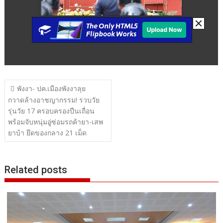
แนะแนว
พังงา- ปค.เมืองพังงาลุย
เรื่อง
กวาดล้างอาชญากรรม! รวบวัย
รุ่นวัย 17 ครอบครองปืนเถื่อน
พร้อมจับหนุ่มอู่ซ่อมรถค้ายา-เสพ
ยาบ้า ยึดของกลาง 21 เม็ด
Related posts