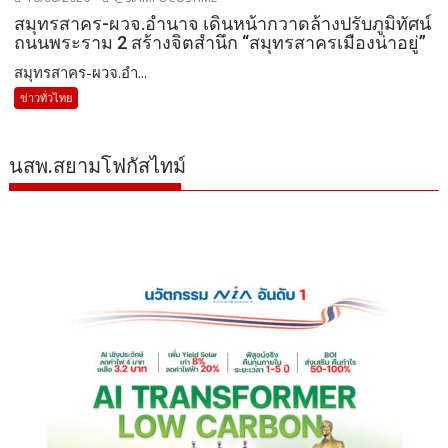
สมุทรสาคร-ผวจ.อำนาจ เดินหน้ากวาดล้างปรับภูมิทัศน์
ถนนพระราม 2 สร้างจิตสำนึก “สมุทรสาครเมืองน่าอยู่”
สมุทรสาคร-ผวจ.อำ...
ข่าวทั่วไทย
นสพ.สยามโฟกัสไทม์