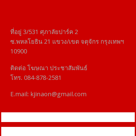
ที่อยู่​ 3/531​ ศุภาลัยปาร์ค​ 2
ซ.พหลโยธิน​ 21​ แขวง/เขต​ จตุจักร​ กรุงเทพฯ
10900
ติดต่อ​ โฆษณา​ ประชาสัมพันธ์
โทร​. 084-878-2581
E.mail:
kjinaon@gmail.com
สยามโฟกัสไทม์ © ข่าว ทันโลก เพื่อคุณ
Proudly powered by WordPress
|
Theme: SuperMag by
Acme