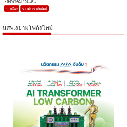
7สิงหาคม “วันเสี...
การเมือง
ข่าวประชาสัมพันธ์
นสพ.สยามโฟกัสไทม์