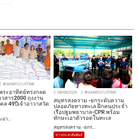
@SIAMFOCUSTIME
-พระอาทิตย์ทรงกลด
08/08/2026
@SIAMFOCUSTIME
วสาร2000 ถุงงาน
สมุทรสงคราม -ยกระดับความ
คล 49ปีเจ้าอาวาสวัด
ปลอดภัยทางทะเล ฝึกคนประจำ
เรือปฐมพยาบาล-CPR พร้อม
ทักษะเอาตัวรอดในทะเล
ะอา...
สมุทรสงคราม -ยกร...
ข่าวประชาสัมพันธ์