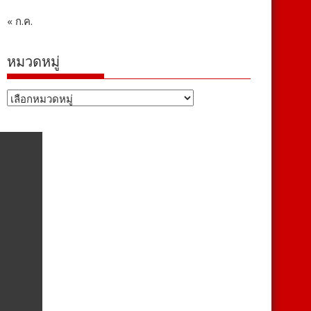
« ก.ค.
หมวดหมู่
หมวด
หมู่