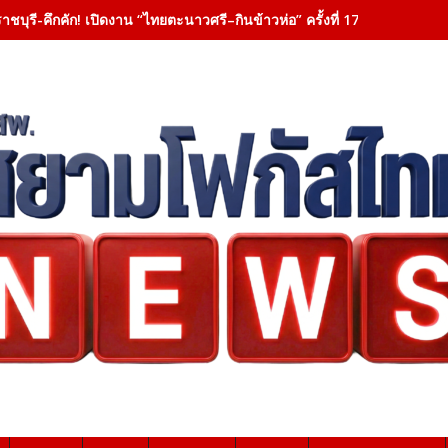
าชบุรี-คึกคัก! เปิดงาน “ไทยตะนาวศรี–กินข้าวห่อ” ครั้งที่ 17 ชูเสน่ห์ 6 ชาติ