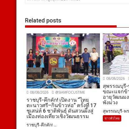
เรื่อง
Related posts
08/08/2026
สุพรรณบุรี
ขณะแจกข้า
08/08/2026
@SIAMFOCUSTIME
อายุวัฒนมง
ราชบุรี-คึกคัก! เปิดงาน “ไทย
พังม่วง
ตะนาวศรี–กินข้าวห่อ” ครั้งที่ 17
ชูเสน่ห์ 6 ชาติพันธุ์ ดันสวนผึ้งสู่
สุพรรณบุรี-พร
เมืองท่องเที่ยวเชิงวัฒนธรรม
ข่าวทั่วไทย
ราชบุรี-คึกคัก! ...