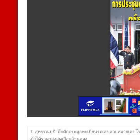
แนะแนว
สุพรรณบุรี- คึกคักประมูลทะเบียนรถเลขสวยหมายเลขโฟ
เก้าได้ราคาสูงสุดเกือบล้านสอง