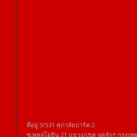
ที่อยู่​ 3/531​ ศุภาลัยปาร์ค​ 2
ซ.พหลโยธิน​ 21​ แขวง/เขต​ จตุจักร​ กรุงเท