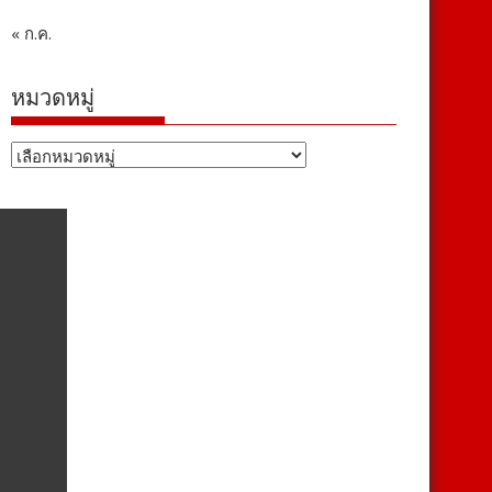
« ก.ค.
หมวดหมู่
หมวด
หมู่