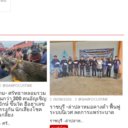
ะดับ
@SIAMFOCUSTIME
าม- ศรัทธาหลอมรวม
านกว่า 300 คนอัญเชิญ
06/08/2026
@SIAMFOCUSTIME
ักษ์ ขึ้นวัด ฮือฮาเลข
ราชบุรี -ล่าปลาหมอคางดำ ฟื้นฟู
รงกัน นักเสี่ยงโชค
ระบบนิเวศ ลดการแพร่ระบาด
เกลี้ยง
ราชบุรี -ล่าปลาห...
ศรั...
ข่าวทั่วไทย