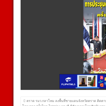
แนะแนว
ตราด รมว.กลาโหม ลงพื้นที่ชายแดนจังหวัดตราด ติดตา