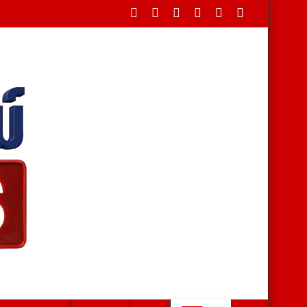
รยากาศโศกเศร้า ที่วัดเขาบุญ