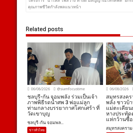
เรื่อง
โครงการ “น้ำไหล ไฟสว่าง ทางดี มีสัญญาณโทรศัพท์” ยกร
คุณภาพชีวิตกำลังพลแนวหน้า
Related posts
06/08/2026
@siamfocustime
06/08/2026
ชลบุรี-กัน จอมพลัง ร่วมเป็นเจ้า
สมุทรสงคร
ภาพพิธีรดน้ำศพ 3 พ่อแม่ลูก
พลัง ชาวบ้
ท่ามกลางบรรยากาศโศกเศร้า ที่
แม่ตะเคียนย
วัดเขาบุญ
หางประทัดต
แห่กว้านซื้อ
ชลบุรี-กัน จอมพล...
สมุทรสงคราม- 
ข่าวทั่วไทย