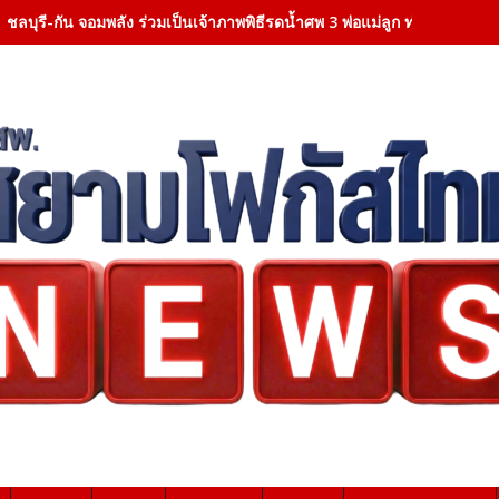
ชลบุรี-กัน จอมพลัง ร่วมเป็นเจ้าภาพพิธีรดน้ำศพ 3 พ่อแม่ลูก ท่ามกลางบร