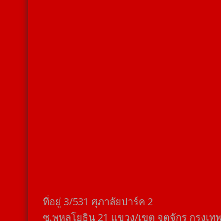
ที่อยู่​ 3/531​ ศุภาลัยปาร์ค​ 2
ซ.พหลโยธิน​ 21​ แขวง/เขต​ จตุจักร​ กรุงเท