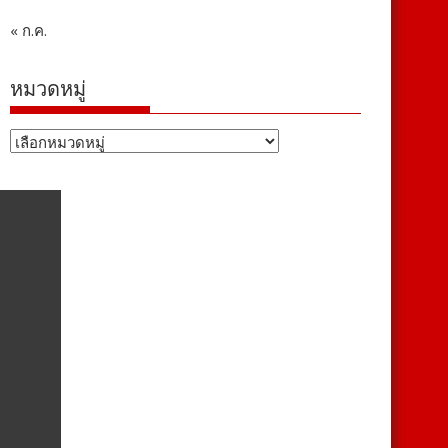
« ก.ค.
หมวดหมู่
หมวด
หมู่