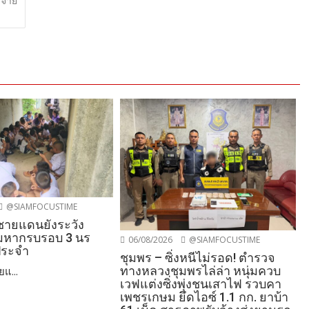
ะจาย
@SIAMFOCUSTIME
นชายแดนยังระวัง
อมหากรบรอบ 3 นร
06/08/2026
@SIAMFOCUSTIME
ประจำ
ชุมพร – ซิ่งหนีไม่รอด! ตำรวจ
ทางหลวงชุมพรไล่ล่า หนุ่มควบ
ยแ...
เวฟแต่งซิ่งพุ่งชนเสาไฟ รวบคา
เพชรเกษม ยึดไอซ์ 1.1 กก. ยาบ้า