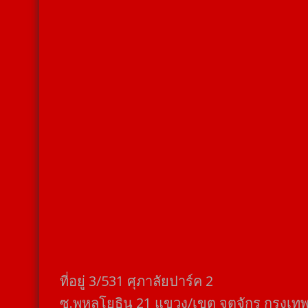
ที่อยู่​ 3/531​ ศุภาลัยปาร์ค​ 2
ซ.พหลโยธิน​ 21​ แขวง/เขต​ จตุจักร​ กรุงเท