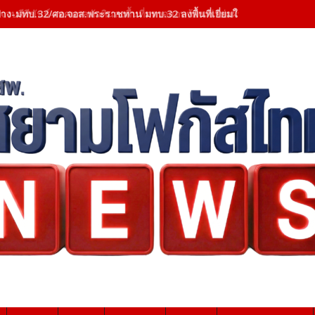
าง-มทบ.32/ศอ.จอส.พระราชทาน มทบ.32 ลงพื้นที่เยี่ยมให้กำลังใจผู้ป่วย