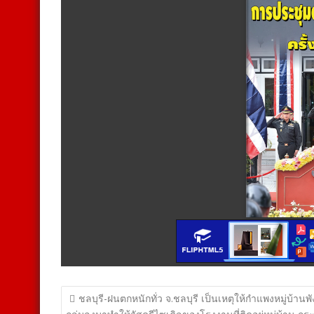
แนะแนว
ชลบุรี-ฝนตกหนักทั่ว จ.ชลบุรี เป็นเหตุให้กำแพงหมู่บ้านพั