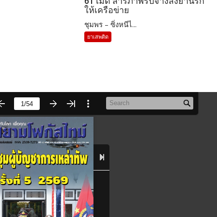
61 เม็ด สารภาพรับจ้างส่งยานรก
ให้เครือข่าย
ชุมพร – ซิ่งหนีไ...
ยาเสพติด