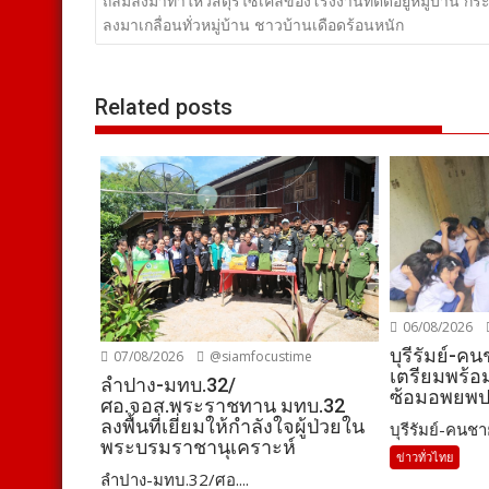
เรื่อง
ถล่มลงมาทำให้วัสดุรีไซเคิลของโรงงานที่ติดอยู่หมู่บ้าน กร
ลงมาเกลื่อนทั่วหมู่บ้าน ชาวบ้านเดือดร้อนหนัก
Related posts
06/08/2026
บุรีรัมย์-ค
07/08/2026
@siamfocustime
เตรียมพร้
ลำปาง-มทบ.32/
ซ้อมอพยพ
ศอ.จอส.พระราชทาน มทบ.32
ลงพื้นที่เยี่ยมให้กำลังใจผู้ป่วยใน
บุรีรัมย์-คนชา
พระบรมราชานุเคราะห์
ข่าวทั่วไทย
ลำปาง-มทบ.32/ศอ....