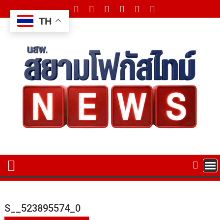
Skip
to
TH
content
S__523895574_0