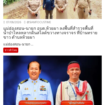
07/08/2026
@SIAMFOCUSTIME
แม่ฮ่องสอน-นายก อบต.ห้วยผา ลงพื้นที่สำรวจพื้นที่
น้ำป่าไหลหลากดินสไลด์ขวางทางจราจร ที่บ้านทราย
ขาว ตำบลห้วยผา
แม่ฮ่องสอน-นายก ...
ข่าวทั่วไทย