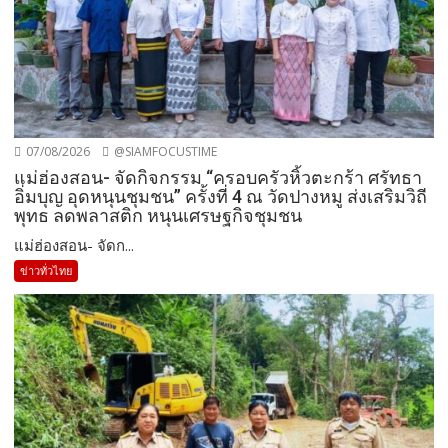
07/08/2026
@SIAMFOCUSTIME
แม่ฮ่องสอน- จัดกิจกรรม “ครอบครัวหิ้วตะกร้า ศรัทธา
อิ่มบุญ อุดหนุนชุมชน” ครั้งที่ 4 ณ วัดปางหมู ส่งเสริมวิถี
พุทธ ลดพลาสติก หนุนเศรษฐกิจชุมชน
แม่ฮ่องสอน- จัดก...
ข่าวทั่วไทย