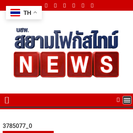
Skip
to
TH
content
3785077_0