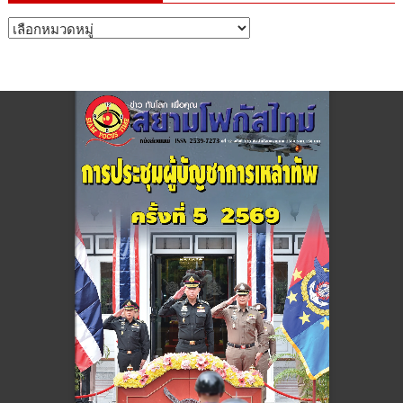
หมวด
หมู่