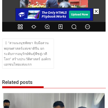
แนะแนว
“สวนนงนุชพัทยา จับมือสวน
เรื่อง
พฤกษศาสตร์แห่งชาติจีน ยก
ระดับการอนุรักษ์พันธุ์พืชสู่เวที
โลก” สร้างประวัติศาสตร์ องค์กร
เอกชนไทยแห่งแรก
Related posts