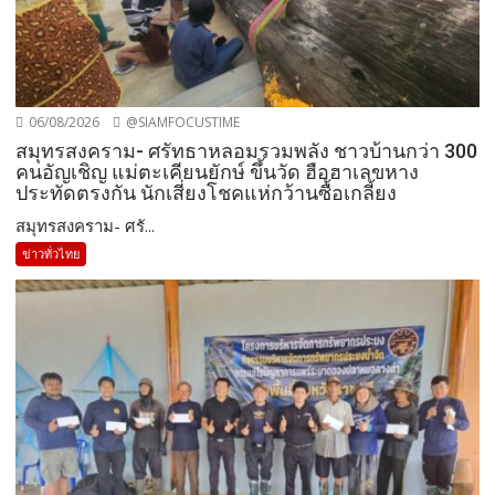
06/08/2026
@SIAMFOCUSTIME
สมุทรสงคราม- ศรัทธาหลอมรวมพลัง ชาวบ้านกว่า 300
คนอัญเชิญ แม่ตะเคียนยักษ์ ขึ้นวัด ฮือฮาเลขหาง
ประทัดตรงกัน นักเสี่ยงโชคแห่กว้านซื้อเกลี้ยง
สมุทรสงคราม- ศรั...
ข่าวทั่วไทย