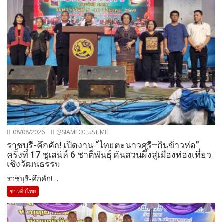
08/08/2026
@SIAMFOCUSTIME
ราชบุรี-คึกคัก! เปิดงาน “ไทยตะนาวศรี–กินข้าวห่อ”
ครั้งที่ 17 ชูเสน่ห์ 6 ชาติพันธุ์ ดันสวนผึ้งสู่เมืองท่องเที่ยว
เชิงวัฒนธรรม
ราชบุรี-คึกคัก! ...
ข่าวทั่วไทย