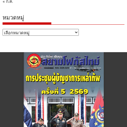
« ก.ค.
หมวดหมู่
หมวด
หมู่