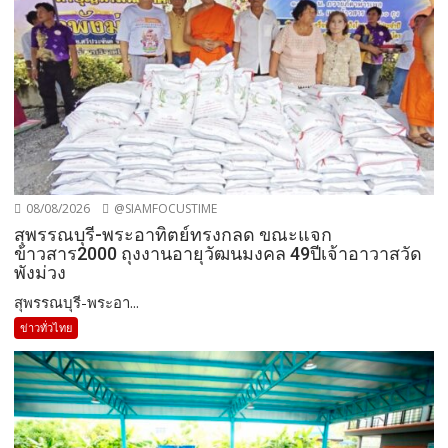
08/08/2026
@SIAMFOCUSTIME
สุพรรณบุรี-พระอาทิตย์ทรงกลด ขณะแจก
ข้าวสาร2000 ถุงงานอายุวัฒนมงคล 49ปีเจ้าอาวาสวัด
พังม่วง
สุพรรณบุรี-พระอา...
ข่าวทั่วไทย