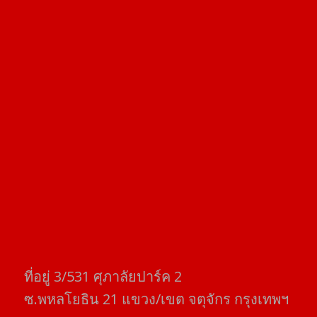
ที่อยู่​ 3/531​ ศุภาลัยปาร์ค​ 2
ซ.พหลโยธิน​ 21​ แขวง/เขต​ จตุจักร​ กรุงเทพฯ