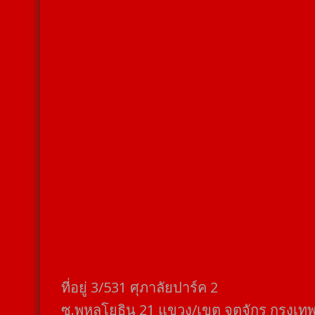
ที่อยู่​ 3/531​ ศุภาลัยปาร์ค​ 2
ซ.พหลโยธิน​ 21​ แขวง/เขต​ จตุจักร​ กรุงเท