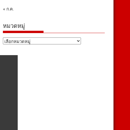
« ก.ค.
หมวดหมู่
หมวด
หมู่