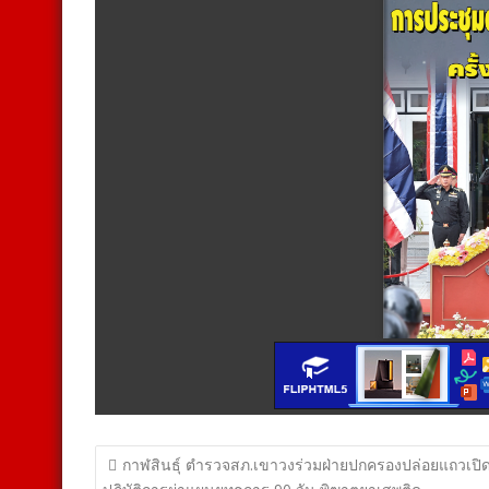
แนะแนว
กาฬสินธุ์ ตำรวจสภ.เขาวงร่วมฝ่ายปกครองปล่อยแถวเปิ