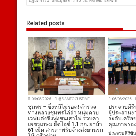
เรื่อง
ปฏิบัติการผ่าแผนยุทธการ 90 วัน พิฆาตยาเสพติด
Related posts
06/08/2026
@SIAMFOCUSTIME
06/08/2026
ชุมพร – ซิ่งหนีไม่รอด! ตำรวจ
ประจวบคีรีข
ทางหลวงชุมพรไล่ล่า หนุ่มควบ
ผู้ประสานง
เวฟแต่งซิ่งพุ่งชนเสาไฟ รวบคา
ระดับเครือ
เพชรเกษม ยึดไอซ์ 1.1 กก. ยาบ้า
คุณภาพรองร
61 เม็ด สารภาพรับจ้างส่งยานรก
ประจวบคีรีขันธ์
ให้เครือข่าย