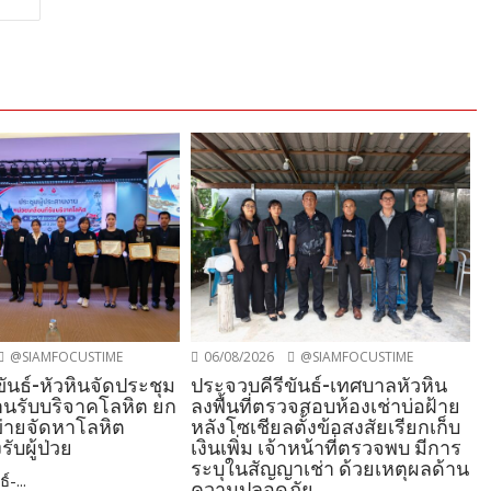
@SIAMFOCUSTIME
06/08/2026
@SIAMFOCUSTIME
ันธ์-หัวหินจัดประชุม
ประจวบคีรีขันธ์-เทศบาลหัวหิน
านรับบริจาคโลหิต ยก
ลงพื้นที่ตรวจสอบห้องเช่าบ่อฝ้าย
ข่ายจัดหาโลหิต
หลังโซเชียลตั้งข้อสงสัยเรียกเก็บ
ับผู้ป่วย
เงินเพิ่ม เจ้าหน้าที่ตรวจพบ มีการ
ระบุในสัญญาเช่า ด้วยเหตุผลด้าน
-...
ความปลอดภัย