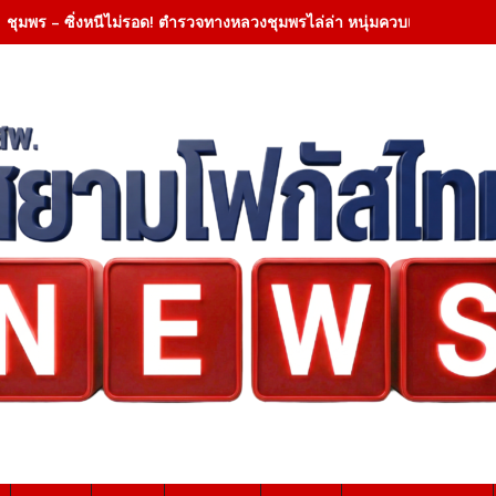
ชุมพร – ซิ่งหนีไม่รอด! ตำรวจทางหลวงชุมพรไล่ล่า หนุ่มควบเวฟแต่งซิ่งพ