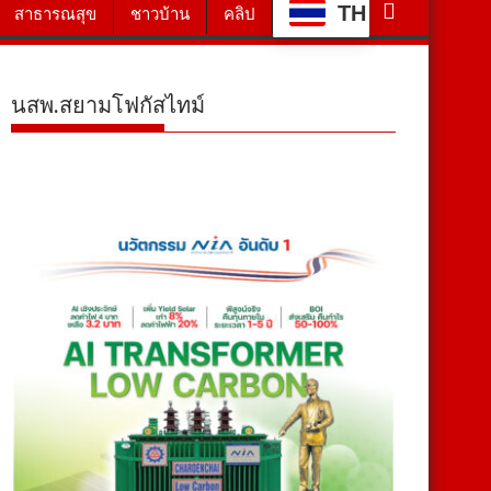
TH
สาธารณสุข
ชาวบ้าน
คลิป
นสพ.สยามโฟกัสไทม์