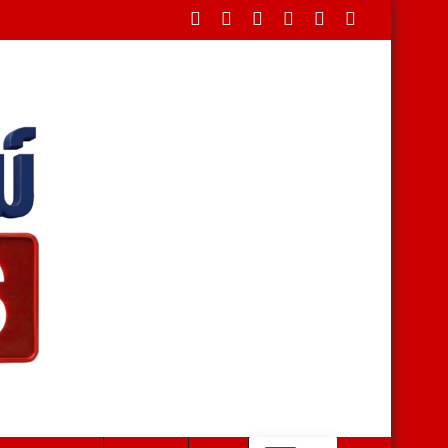
ุ่งชนเสาไฟ รวบคาเพชรเกษม ยึดไอซ์ 1.1 กก. ยาบ้า 61 เม็ด สารภาพรับจ้างส