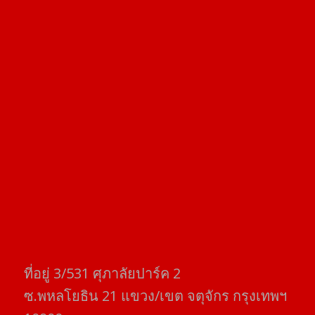
ที่อยู่​ 3/531​ ศุภาลัยปาร์ค​ 2
ซ.พหลโยธิน​ 21​ แขวง/เขต​ จตุจักร​ กรุงเทพฯ