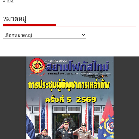
« ก.ค.
หมวดหมู่
หมวด
หมู่