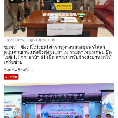
06/08/2026
@SIAMFOCUSTIME
ชุมพร – ซิ่งหนีไม่รอด! ตำรวจทางหลวงชุมพรไล่ล่า
หนุ่มควบเวฟแต่งซิ่งพุ่งชนเสาไฟ รวบคาเพชรเกษม ยึด
ไอซ์ 1.1 กก. ยาบ้า 61 เม็ด สารภาพรับจ้างส่งยานรกให้
เครือข่าย
ชุมพร – ซิ่งหนีไ...
ยาเสพติด