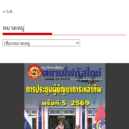
« ก.ค.
หมวดหมู่
หมวด
หมู่