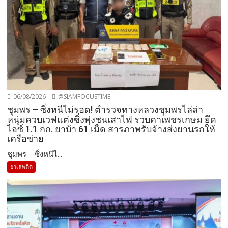
06/08/2026
@SIAMFOCUSTIME
ชุมพร – ซิ่งหนีไม่รอด! ตำรวจทางหลวงชุมพรไล่ล่า
หนุ่มควบเวฟแต่งซิ่งพุ่งชนเสาไฟ รวบคาเพชรเกษม ยึด
ไอซ์ 1.1 กก. ยาบ้า 61 เม็ด สารภาพรับจ้างส่งยานรกให้
เครือข่าย
ชุมพร – ซิ่งหนีไ...
ยาเสพติด