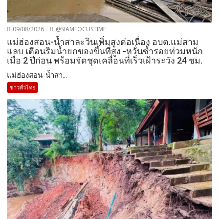
09/08/2026
@SIAMFOCUSTIME
แม่ฮ่องสอน-น้ำสาละวินเพิ่มสูงต่อเนื่อง อบต.แม่สาม
แลบ เตือนริมน้ำยกของขึ้นที่สูง -หวั่นซ้ำรอยท่วมหนัก
เมื่อ 2 ปีก่อน พร้อมจัดชุดเคลื่อนที่เร็วเฝ้าระวัง 24 ชม.
แม่ฮ่องสอน-น้ำสา...
ข่าวทั่วไทย