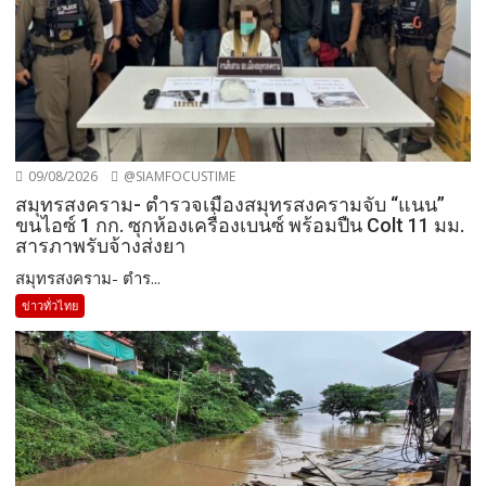
09/08/2026
@SIAMFOCUSTIME
สมุทรสงคราม- ตำรวจเมืองสมุทรสงครามจับ “แนน”
ขนไอซ์ 1 กก. ซุกห้องเครื่องเบนซ์ พร้อมปืน Colt 11 มม.
สารภาพรับจ้างส่งยา
สมุทรสงคราม- ตำร...
ข่าวทั่วไทย