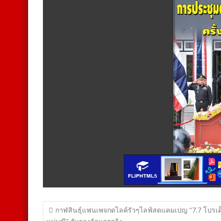
แนะแนว
กาฬสินธุ์แฟนเพจกดไลค์รัวๆไลฟ์สดแคมเปญ “7.7 โปรเด