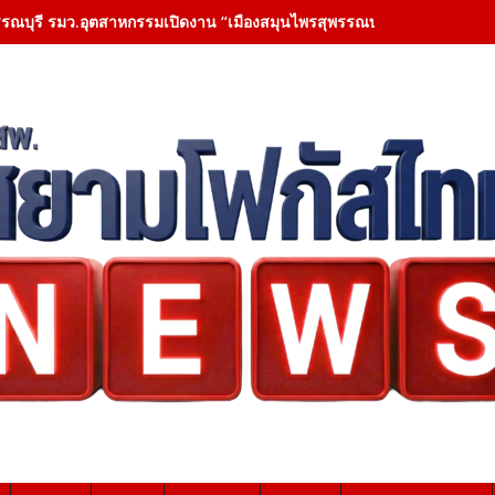
รรณบุรี รมว.อุตสาหกรรมเปิดงาน “เมืองสมุนไพรสุพรรณบุรี” ส่งเสริมสินค้า