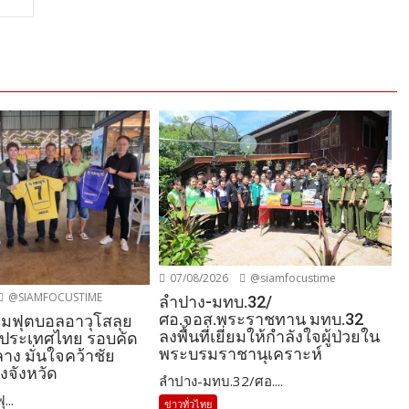
07/08/2026
@siamfocustime
@SIAMFOCUSTIME
ลำปาง-มทบ.32/
ศอ.จอส.พระราชทาน มทบ.32
ทีมฟุตบอลอาวุโสลุย
ลงพื้นที่เยี่ยมให้กำลังใจผู้ป่วยใน
์ประเทศไทย รอบคัด
พระบรมราชานุเคราะห์
าง มั่นใจคว้าชัย
ยงจังหวัด
ลำปาง-มทบ.32/ศอ....
...
ข่าวทั่วไทย