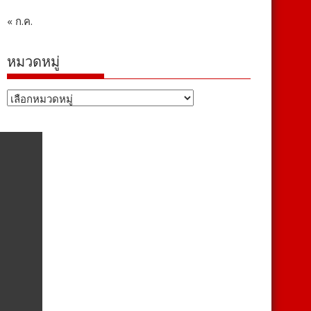
« ก.ค.
หมวดหมู่
หมวด
หมู่