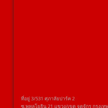
ที่อยู่​ 3/531​ ศุภาลัยปาร์ค​ 2
ซ.พหลโยธิน​ 21​ แขวง/เขต​ จตุจักร​ กรุงเท