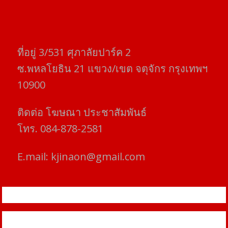
ที่อยู่​ 3/531​ ศุภาลัยปาร์ค​ 2
ซ.พหลโยธิน​ 21​ แขวง/เขต​ จตุจักร​ กรุงเทพฯ
10900
ติดต่อ​ โฆษณา​ ประชาสัมพันธ์
โทร​. 084-878-2581
E.mail:
kjinaon@gmail.com
สยามโฟกัสไทม์ © ข่าว ทันโลก เพื่อคุณ
Proudly powered by WordPress
|
Theme: SuperMag by
Acme