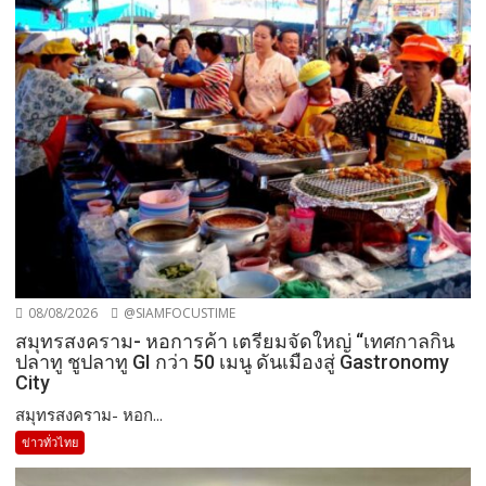
08/08/2026
@SIAMFOCUSTIME
สมุทรสงคราม- หอการค้า เตรียมจัดใหญ่ “เทศกาลกิน
ปลาทู ชูปลาทู GI กว่า 50 เมนู ดันเมืองสู่ Gastronomy
City
สมุทรสงคราม- หอก...
ข่าวทั่วไทย