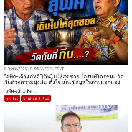
06/08/2026
@SIAMFOCUSTIME
”สุพิศ-เถ้าแก่หลี“เดินไปให้สุดซอย ใครแพ้ใครชนะ วัด
กันด้วยความมุ่งมั่น-ตั้งใจ และข้อมูลในการแจกแจง
”สุพิศ-เถ้าแก่หล...
การเมือง
ข่าวประชาสัมพันธ์