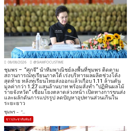
08/08/2026
@SIAMFOCUSTIME
ชุมพร – “ศุภจี” นำทีมพาณิชย์ลงพื้นที่ชุมพร ติดตาม
สถานการณ์ทุเรียนภาคใต้ เร่งบริหารผลผลิตช่วงโค้ง
สุดท้าย หลังทุเรียนไทยส่งออกแล้วเกือบ 1.11 ล้านตัน
มูลค่ากว่า 1.27 แสนล้านบาท พร้อมสั่งทำ “ปฏิทินผลไม้
รายจังหวัด” เชื่อมโยงตลาดล่วงหน้า เปิดทางการขนส่ง
และผลักดันการแปรรูป ลดปัญหาอุปทานส่วนเกินใน
ระยะยาว
ชุมพร – “...
ข่าวประชาสัมพันธ์