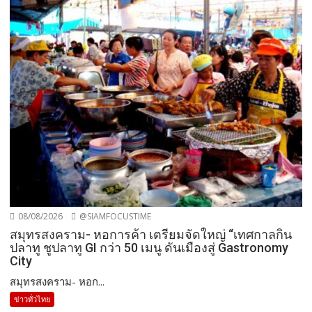
08/08/2026
@SIAMFOCUSTIME
สมุทรสงคราม- หอการค้า เตรียมจัดใหญ่ “เทศกาลกิน
ปลาทู ชูปลาทู GI กว่า 50 เมนู ดันเมืองสู่ Gastronomy
City
สมุทรสงคราม- หอก...
ข่าวทั่วไทย