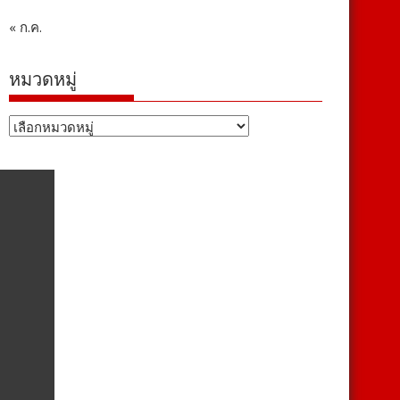
« ก.ค.
หมวดหมู่
หมวด
หมู่