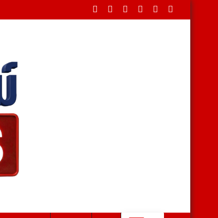
882 เม็ด