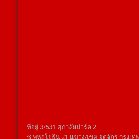
ที่อยู่​ 3/531​ ศุภาลัยปาร์ค​ 2
ซ.พหลโยธิน​ 21​ แขวง/เขต​ จตุจักร​ กรุงเท