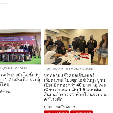
@SIAMFOCUSTIME
06/08/2026
@SIAMFOCUSTIME
วจลำปางยึดไอซ์กว่า
บุกทลายแก๊งคอลเซ็นเตอร์
า 1.2 หมื่นเม็ด รวบผู้
เวียดนาม! โยงซุกไอซ์ในมะขาม
ีใหญ่
เปียกยึดทองกว่า 40 บาท-ไอโฟน
เพียบ สาวหอบเงิน 1.5 แสนติด
ำปาง...
สินบนตำรวจ สุดท้ายโดนรวบทัน
คาโรงพัก
บุกทลายแก๊งคอลเซ...