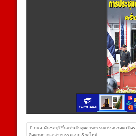
แนะแนว
กนอ. ดันชลบุรีขึ้นแท่นฮับอุตสาหกรรมแห่งอนาคต เปิด
ติดตามกากอุตสาหกรรมแบบเรียลไทม์