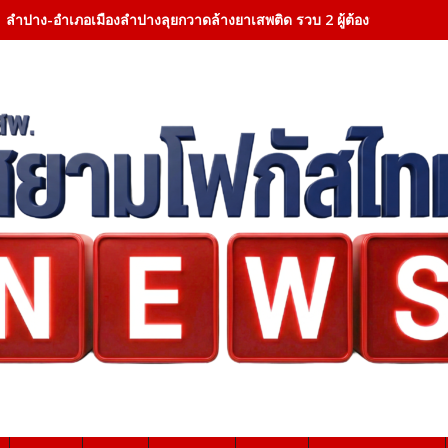
ลำปาง-อำเภอเมืองลำปางลุยกวาดล้างยาเสพติด รวบ 2 ผู้ต้องหา ยึดยาบ้า 