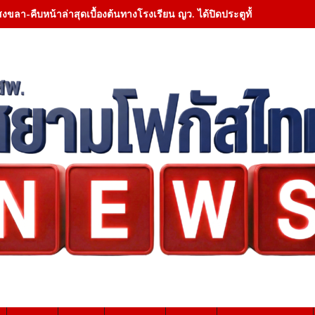
สงขลา-คืบหน้าล่าสุดเบื้องต้นทางโรงเรียน ญว. ได้ปิดประตูทั้งหมด