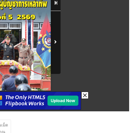
เม็ด
มาณ