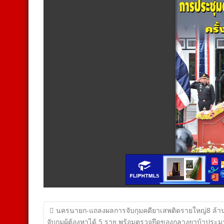
แนะแนว
นครนายก-แถลงผลการจับกุมคดียาเสพติดรายใหญ่8 ล้าน
จับกุมผู้ต้องหาได้ 5 ราย พร้อมตรวจยึดของกลางยาบ้าประ