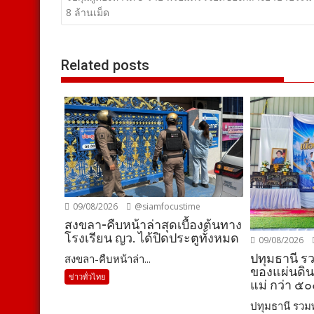
เรื่อง
8 ล้านเม็ด
Related posts
09/08/2026
@siamfocustime
สงขลา-คืบหน้าล่าสุดเบื้องต้นทาง
โรงเรียน ญว. ได้ปิดประตูทั้งหมด
09/08/2026
ปทุมธานี ร
สงขลา-คืบหน้าล่า...
ของแผ่นดิน”
ข่าวทั่วไทย
แม่ กว่า ๕
ปทุมธานี รวมพล