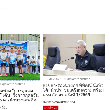
09/08/2026
@siamfocustime
@siamfocustime
สงขลา-รองนายกฯ พิพัฒน์ นั่งหัว
โต๊ะนำประชุมเตรียมความพร้อม
วมพลัง “กองทุนแม่
ครม.สัญจร ครั้งที่ 1/2569
 เดิน–วิ่งการกุศลวัน
๐๐ คน ต้านยาเสพติด
สงขลา-รองนายกฯ พ...
ัง...
ข่าวทั่วไทย