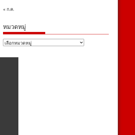
« ก.ค.
หมวดหมู่
หมวด
หมู่