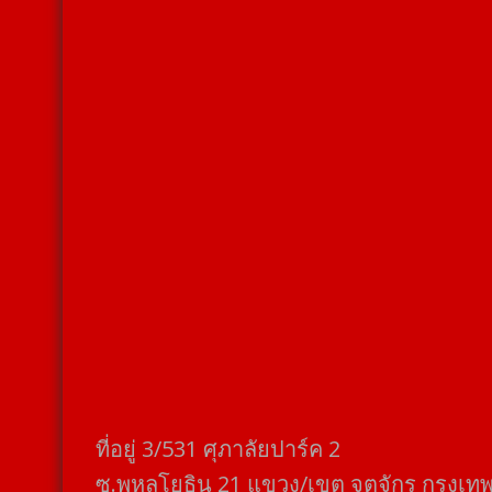
ที่อยู่​ 3/531​ ศุภาลัยปาร์ค​ 2
ซ.พหลโยธิน​ 21​ แขวง/เขต​ จตุจักร​ กรุงเท