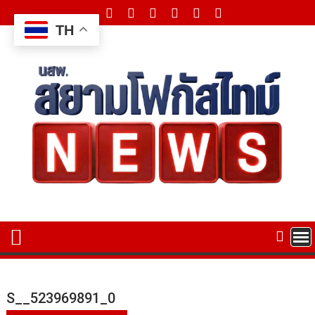
Skip
to
TH
content
S__523969891_0