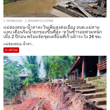
09/08/2026
@SIAMFOCUSTIME
แม่ฮ่องสอน-น้ำสาละวินเพิ่มสูงต่อเนื่อง อบต.แม่สาม
แลบ เตือนริมน้ำยกของขึ้นที่สูง -หวั่นซ้ำรอยท่วมหนัก
เมื่อ 2 ปีก่อน พร้อมจัดชุดเคลื่อนที่เร็วเฝ้าระวัง 24 ชม.
แม่ฮ่องสอน-น้ำสา...
ข่าวทั่วไทย