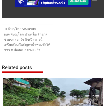
แนะแนว
พิษณุโลก รองนายก
เรื่อง
อบจ.พิษณุโลก นำเครื่องจักรกล
ช่วยขุดลอกวัชพืชเปิดทางน้ำ
เตรียมป้องกันปัญหาน้ำท่วมขังให้
ชาว ต.บ่อทอง อ.บางระกำ
Related posts