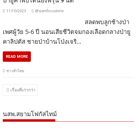
ป่ายูคาพบโดนยิงพรุน 9 นัด
11/10/2023
@siamfocustime
สลดพบลูกช้างป่า
เพศผู้วัย 5-6 ปี นอนเสียชีวิตจมกองเลือดกลางป่ายู
คาลิปตัส ชายป่าบ้านโป่งเจริ…
READ MORE
ข่าวทั่วไทย
แนะแนว
เรื่องที่เก่ากว่า
เรื่อง
นสพ.สยามโฟกัสไทม์