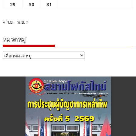
29
30
31
« ก.ย.
พ.ย. »
หมวดหมู่
หมวด
หมู่