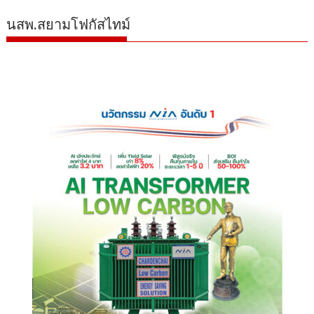
นสพ.สยามโฟกัสไทม์