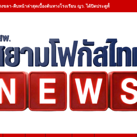
สงขลา-คืบหน้าล่าสุดเบื้องต้นทางโรงเรียน ญว. ได้ปิดประตูทั้งหมด