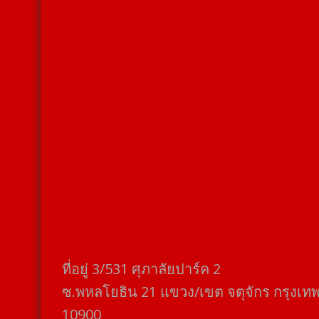
ที่อยู่​ 3/531​ ศุภาลัยปาร์ค​ 2
ซ.พหลโยธิน​ 21​ แขวง/เขต​ จตุจักร​ กรุงเท
10900