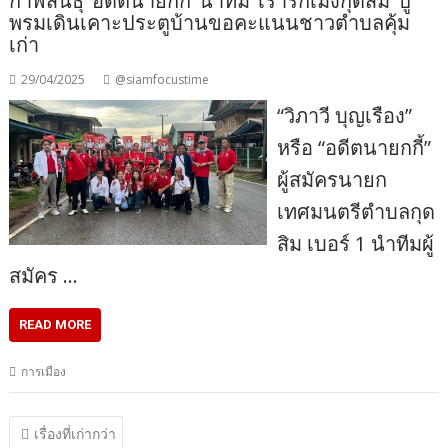
กาฬสินธุ์“อดีตนายกกี้”นำทีม“เรารักเมิงกุดสิม”ปู
พรมเดินเคาะประตูบ้านขอคะแนนชาวตำบลคุ้ม
เก่า
29/04/2025
@siamfocustime
“วิภาวี บุญเรือง”
หรือ “อดีตนายกกี้”
ผู้สมัครนายก
เทศมนตรีตำบลกุด
สิม เบอร์ 1 นำทีมผู้
สมัคร …
READ MORE
การเมือง
แนะแนว
เรื่องที่เก่ากว่า