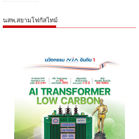
เรื่อง
นสพ.สยามโฟกัสไทม์