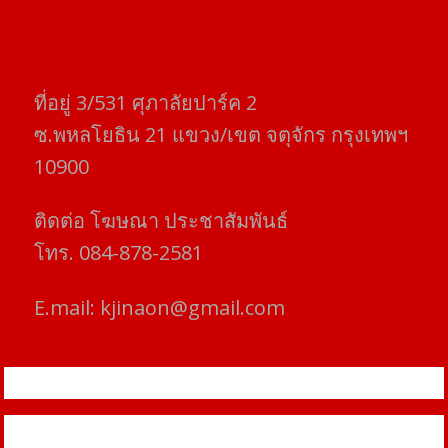
ที่อยู่​ 3/531​ ศุภาลัยปาร์ค​ 2
ซ.พหลโยธิน​ 21​ แขวง/เขต​ จตุจักร​ กรุงเทพฯ
10900
ติดต่อ​ โฆษณา​ ประชาสัมพันธ์
โทร​. 084-878-2581
E.mail:
kjinaon@gmail.com
สยามโฟกัสไทม์ © ข่าว ทันโลก เพื่อคุณ
Proudly powered by WordPress
|
Theme: SuperMag by
Acme