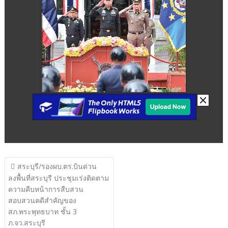
แนะแนว
สระบุรี/รองผบ.ตร.บินด่วน
เรื่อง
ลงพื้นที่สระบุรี ประชุมเร่งติดตาม
ความคืบหน้าการสืบสวน
สอบสวนคดีสำคัญของ
สภ.พระพุทธบาท ชั้น 3
ภ.จว.สระบุรี