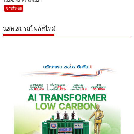
แม่ฮ่องสอน-น้ำแม...
ข่าวทั่วไทย
นสพ.สยามโฟกัสไทม์