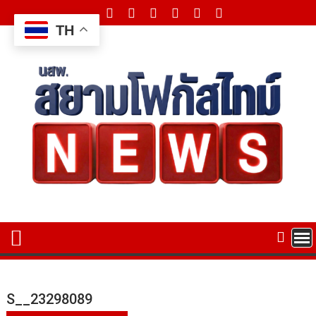
Skip
to
TH
content
S__23298089