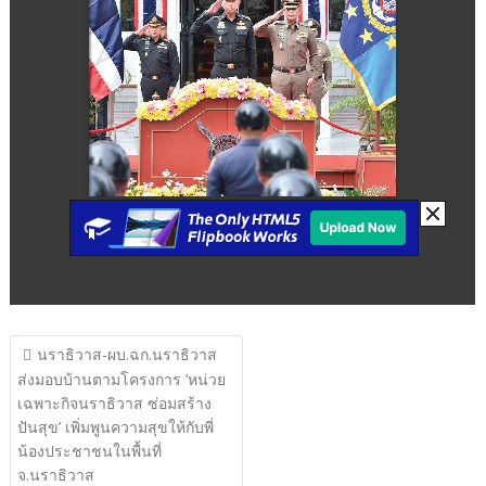
แนะแนว
นราธิวาส-ผบ.ฉก.นราธิวาส
เรื่อง
ส่งมอบบ้านตามโครงการ ‘หน่วย
เฉพาะกิจนราธิวาส ซ่อมสร้าง
ปันสุข’ เพิ่มพูนความสุขให้กับพี่
น้องประชาชนในพื้นที่
จ.นราธิวาส