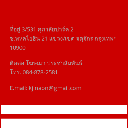
ที่อยู่​ 3/531​ ศุภาลัยปาร์ค​ 2
ซ.พหลโยธิน​ 21​ แขวง/เขต​ จตุจักร​ กรุงเทพฯ
10900
ติดต่อ​ โฆษณา​ ประชาสัมพันธ์
โทร​. 084-878-2581
E.mail:
kjinaon@gmail.com
สยามโฟกัสไทม์ © ข่าว ทันโลก เพื่อคุณ
Proudly powered by WordPress
|
Theme: SuperMag by
Acme