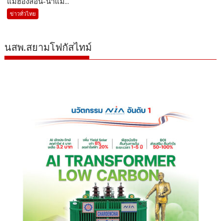
แม่ฮ่องสอน-น้ำแม...
ข่าวทั่วไทย
นสพ.สยามโฟกัสไทม์