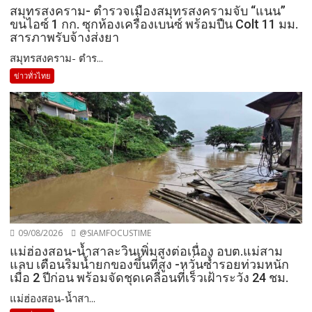
สมุทรสงคราม- ตำรวจเมืองสมุทรสงครามจับ “แนน”
ขนไอซ์ 1 กก. ซุกห้องเครื่องเบนซ์ พร้อมปืน Colt 11 มม.
สารภาพรับจ้างส่งยา
สมุทรสงคราม- ตำร...
ข่าวทั่วไทย
09/08/2026
@SIAMFOCUSTIME
แม่ฮ่องสอน-น้ำสาละวินเพิ่มสูงต่อเนื่อง อบต.แม่สาม
แลบ เตือนริมน้ำยกของขึ้นที่สูง -หวั่นซ้ำรอยท่วมหนัก
เมื่อ 2 ปีก่อน พร้อมจัดชุดเคลื่อนที่เร็วเฝ้าระวัง 24 ชม.
แม่ฮ่องสอน-น้ำสา...