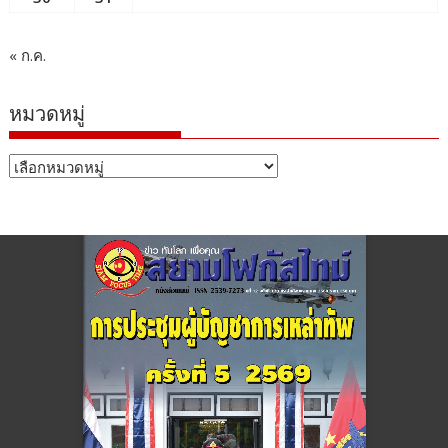
« ก.ค.
หมวดหมู่
หมวด
หมู่