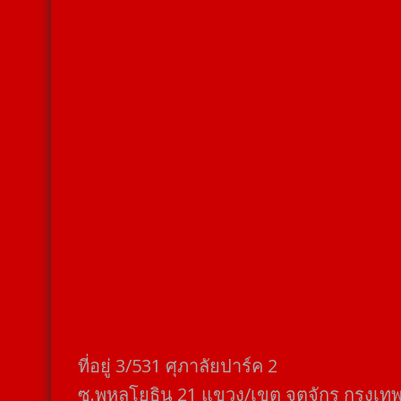
ที่อยู่​ 3/531​ ศุภาลัยปาร์ค​ 2
ซ.พหลโยธิน​ 21​ แขวง/เขต​ จตุจักร​ กรุงเท