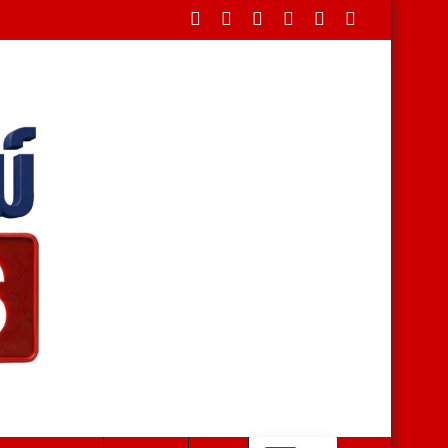
น้อมกระหม่อมถวายเป็นพระราชกุศลแด่ พระบาทสมเด็จพระเจ้าอยู่หัว และอุ