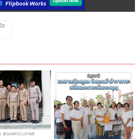
้มี
@SIAMFOCUSTIME