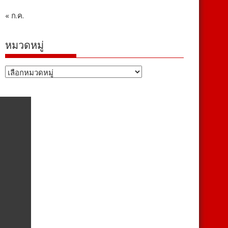
« ก.ค.
หมวดหมู่
หมวด
หมู่