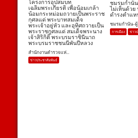
โครงการอุปสมบท
ชมรมกำนัน-
เฉลิมพระเกียรติ เพื่อน้อมเกล้า
ไม่เห็นด้วย
น้อมกระหม่อมถวายเป็นพระราช
ดำรงตำแหน่ง
กุศลแด่ พระบาทสมเด็จ
ชมรมกำนัน-ผู้
พระเจ้าอยู่หัว และอุทิศถวายเป็น
พระราชกุศลแด่ สมเด็จพระนาง
การเมือง
ข่าวป
เจ้าสิริกิติ์ พระบรมราชินีนาถ
พระบรมราชชนนีพันปีหลวง
สำนักงานตำรวจแห่...
ข่าวประชาสัมพันธ์