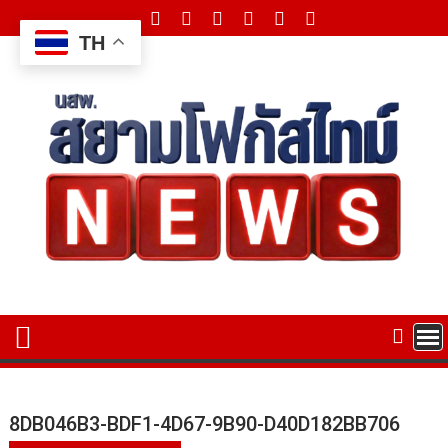
Skip
to
TH
content
8DB046B3-BDF1-4D67-9B90-D40D182BB706