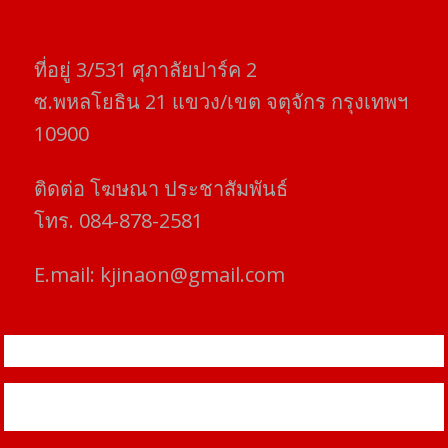
ที่อยู่​ 3/531​ ศุภาลัยปาร์ค​ 2
ซ.พหลโยธิน​ 21​ แขวง/เขต​ จตุจักร​ กรุงเทพฯ
10900
ติดต่อ​ โฆษณา​ ประชาสัมพันธ์
โทร​. 084-878-2581
E.mail:
kjinaon@gmail.com
สยามโฟกัสไทม์ © ข่าว ทันโลก เพื่อคุณ
Proudly powered by WordPress
|
Theme: SuperMag by
Acme
Themes