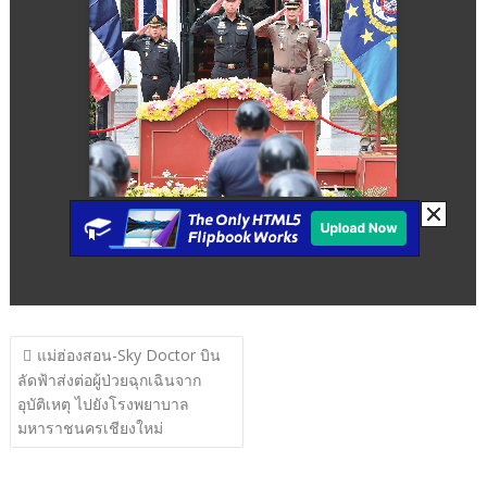
แนะแนว
แม่ฮ่องสอน-Sky Doctor บิน
เรื่อง
ลัดฟ้าส่งต่อผู้ป่วยฉุกเฉินจาก
อุบัติเหตุ ไปยังโรงพยาบาล
มหาราชนครเชียงใหม่