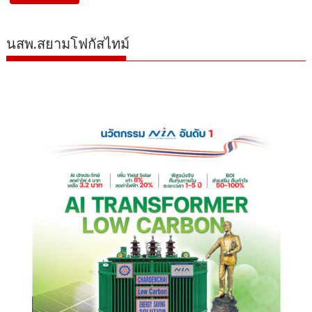
นสพ.สยามโฟกัสไทม์