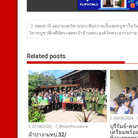
แนะแนว
ปทุมธานี งดงามจุดวิสาขประทีปถวายเป็นพุทธบูชาในวั
เรื่อง
วิสาขบูชาที่เจดีย์พระพุทธเจ้าล้านพระองค์วัดพระธรรมกาย
Related posts
06/08/2026
บุรีรัมย์-ค
07/08/2026
@siamfocustime
เตรียมพร้
ลำปาง-มทบ.32/
ซ้อมอพยพ