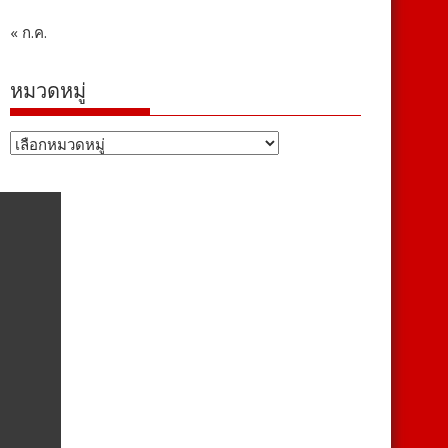
« ก.ค.
หมวดหมู่
หมวด
หมู่