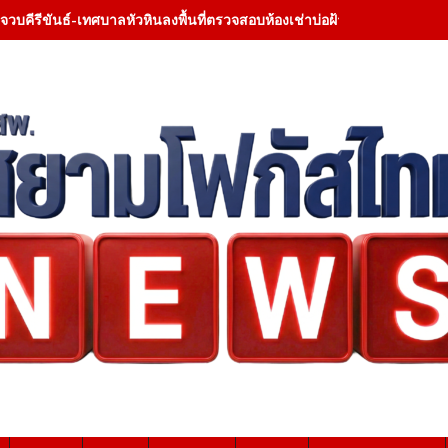
าง-มทบ.32/ศอ.จอส.พระราชทาน มทบ.32 ลงพื้นที่เยี่ยมให้กำลังใจผู้ป่วย