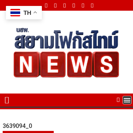
Skip
to
TH
content
3639094_0