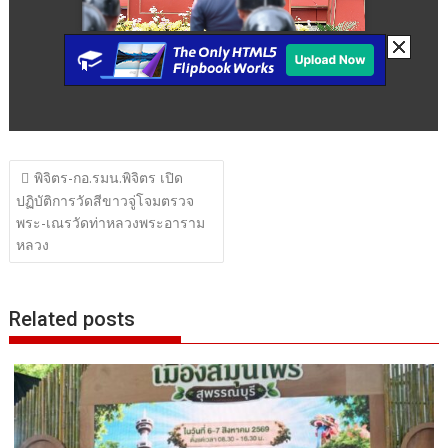
แนะแนว
พิจิตร-กอ.รมน.พิจิตร เปิด
เรื่อง
ปฏิบัติการวัดสีขาวจู่โจมตรวจ
พระ-เณรวัดท่าหลวงพระอาราม
หลวง
Related posts