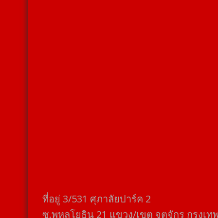
ที่อยู่​ 3/531​ ศุภาลัยปาร์ค​ 2
ซ.พหลโยธิน​ 21​ แขวง/เขต​ จตุจักร​ กรุงเท