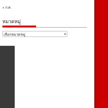
« ก.ค.
หมวดหมู่
หมวด
หมู่