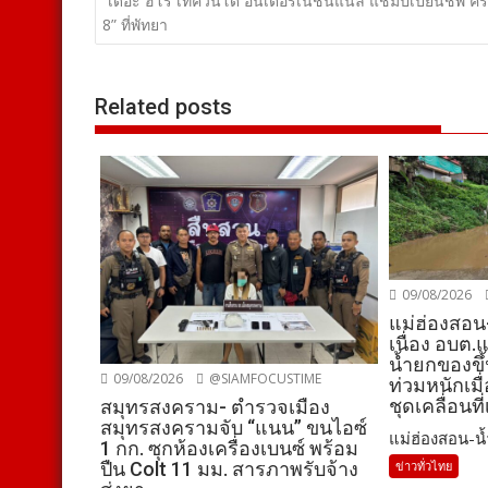
เรื่อง
“เดอะ ฮีโร่ เทควันโด อินเตอร์เนชันแนล แชมป์เปี้ยนชิพ ครั้ง
8” ที่พัทยา
Related posts
09/08/2026
แม่ฮ่องสอน-
เนื่อง อบต.
น้ำยกของขึ้น
09/08/2026
@SIAMFOCUSTIME
ท่วมหนักเมื่
ชุดเคลื่อนที
สมุทรสงคราม- ตำรวจเมือง
สมุทรสงครามจับ “แนน” ขนไอซ์
แม่ฮ่องสอน-น้ำ
1 กก. ซุกห้องเครื่องเบนซ์ พร้อม
ปืน Colt 11 มม. สารภาพรับจ้าง
ข่าวทั่วไทย