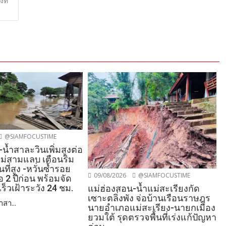
ที่
@SIAMFOCUSTIME
น้ำสาละวินเพิ่มสูงต่อ
แม่สามแลบ เตือนริม
ที่สูง -หวั่นซ้ำรอย
09/08/2026
@SIAMFOCUSTIME
อ 2 ปีก่อน พร้อมจัด
่เร็วเฝ้าระวัง 24 ชม.
แม่ฮ่องสอน-น้ำแม่สะเรียงกัด
เซาะตลิ่งพัง จ่อบ้านเรือนราษฎร
สา...
นายอำเภอแม่สะเรียง-นายกเมือง
ยวมใต้ รุดตรวจพื้นที่เร่งแก้ปัญหา