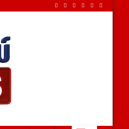
ื่องเบนซ์ พร้อมปืน Colt 11 มม. สารภาพรับจ้างส่งยา