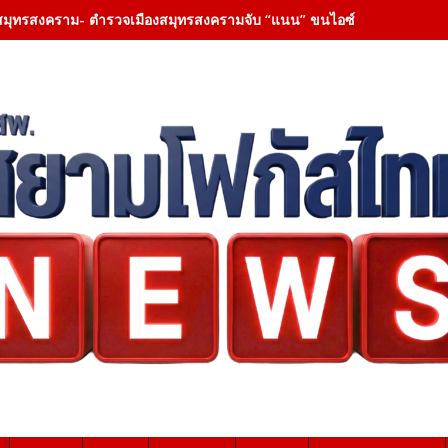
สมุทรสงคราม- ตำรวจเมืองสมุทรสงครามจับ “แนน” ขนไอซ์ 1 กก. ซุกห้องเคร