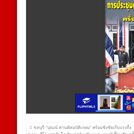
แนะแนว
ชลบุรี-”ปุณณ์ ศานติสมบัติเกษม“ พร้อมชิงชัยเก็บแรงกิ้ง