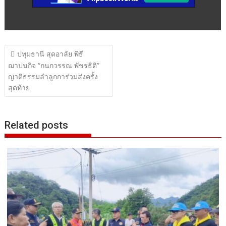
แนะแนว
ปทุมธานี สุดอาลัย พิธี
เรื่อง
ฌาปนกิจ “กนกวรรณ พัชรธิติ”
ญาติธรรมลำลูกการ่วมส่งครั้ง
สุดท้าย
Related posts