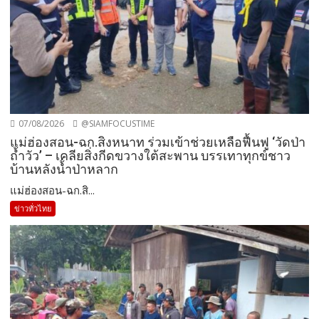
07/08/2026
@SIAMFOCUSTIME
แม่ฮ่องสอน-ฉก.สิงหนาท ร่วมเข้าช่วยเหลือฟื้นฟู ‘วัดป่า
ถ้ำวัว’ – เคลียสิ่งกีดขวางใต้สะพาน บรรเทาทุกข์ชาว
บ้านหลังน้ำป่าหลาก
แม่ฮ่องสอน-ฉก.สิ...
ข่าวทั่วไทย