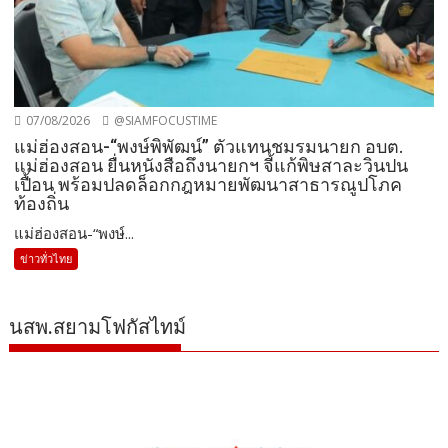
07/08/2026
@SIAMFOCUSTIME
แม่ฮ่องสอน-“พงษ์พิพัฒน์” ตัวแทนชมรมนายก อบต.
แม่ฮ่องสอน ยื่นหนังสือถึงนายกฯ จี้แก้พิษสาละวินปน
เปื้อน พร้อมปลดล็อกกฎหมายพัฒนาสาธารณูปโภค
ท้องถิ่น
แม่ฮ่องสอน-“พงษ์...
ข่าวทั่วไทย
นสพ.สยามโฟกัสไทม์