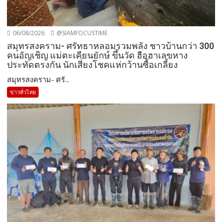
06/08/2026
@SIAMFOCUSTIME
สมุทรสงคราม- ศรัทธาหลอมรวมพลัง ชาวบ้านกว่า 300
คนอัญเชิญ แม่ตะเคียนยักษ์ ขึ้นวัด ฮือฮาเลขหาง
ประทัดตรงกัน นักเสี่ยงโชคแห่กว้านซื้อเกลี้ยง
สมุทรสงคราม- ศรั...
ข่าวทั่วไทย