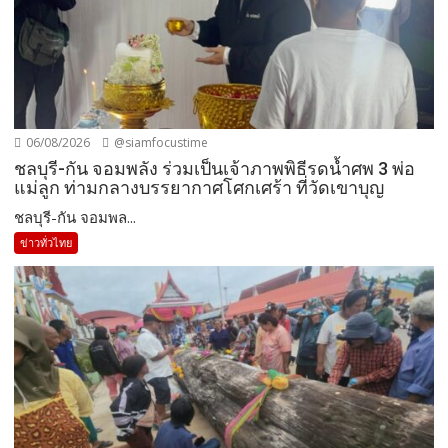
06/08/2026
@siamfocustime
ชลบุรี-กัน จอมพลัง ร่วมเป็นเจ้าภาพพิธีรดน้ำศพ 3 พ่อ
แม่ลูก ท่ามกลางบรรยากาศโศกเศร้า ที่วัดเขาบุญ
ชลบุรี-กัน จอมพล...
ข่าวทั่วไทย