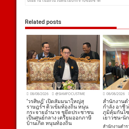
เรื่อง
ปณิธาน เนื่องในวันต้นไม้ประจำปีของชาติ
Related posts
08/08/2026
@SIAMFOCUSTIME
08/08/2026
‘วรศิษฎ์’ เปิดสัมมนาใหญ่สุ
สำนักงานตำ
ราษฎร์ฯ ติวเข้มท้องถิ่น หนุน
กำลัง อาชีว
กระจายอำนาจ ชูยึดประชาชน
ภูมิคุ้มกันไ
เป็นศูนย์กลาง เตรียมออกภาษี
เยาวชน-นัก
บ้านเกิด หนุนท้องถิ่น
สำนักงานตำรว