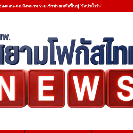
ศิษฎ์’ เปิดสัมมนาใหญ่สุราษฎร์ฯ ติวเข้มท้องถิ่น หนุนกระจายอำนาจ ชูยึดป