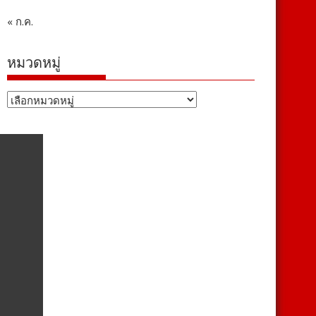
« ก.ค.
หมวดหมู่
หมวด
หมู่