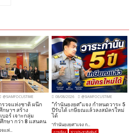
@SIAMFOCUSTIME
08/08/2026
@SIAMFOCUSTIME
รวจแห่งชาติ ผนึก
“กำนันยงยศ”แจง กำหนดวาระ 5
ศึกษาฯ สร้าง
ปีรับได้ เกษียณแล้วลงสมัครใหม่
ซเบอร์ เจาะกลุ่ม
ได้
ศึกษา กว่า 8 แสนคน
“กำนันยงยศ”แจง ก...
จแห่...
การเมือง
ข่าวประชาสัมพันธ์