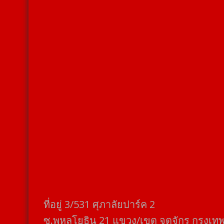
ที่อยู่​ 3/531​ ศุภาลัยปาร์ค​ 2
ซ.พหลโยธิน​ 21​ แขวง/เขต​ จตุจักร​ กรุงเท