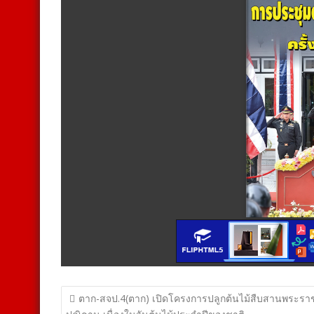
แนะแนว
ตาก-สจป.4(ตาก) เปิดโครงการปลูกต้นไม้สืบสานพระรา