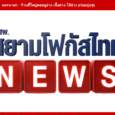
นครนายก - ร้านตี๋ใหญ่คอหมูย่าง-เนื้อย่าง-ไส้ย่าง อร่อยนุ่มชุ่มลิ้น