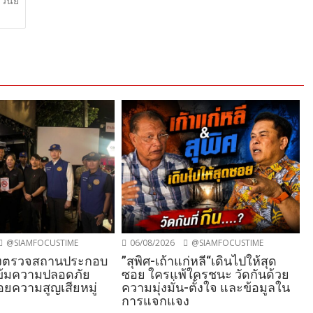
วินัย
@SIAMFOCUSTIME
06/08/2026
@SIAMFOCUSTIME
ร่งตรวจสถานประกอบ
”สุพิศ-เถ้าแก่หลี“เดินไปให้สุด
ข้มความปลอดภัย
ซอย ใครแพ้ใครชนะ วัดกันด้วย
อยความสูญเสียหมู่
ความมุ่งมั่น-ตั้งใจ และข้อมูลใน
การแจกแจง