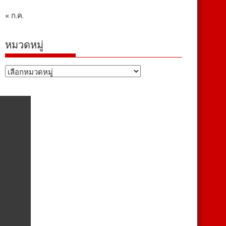
« ก.ค.
หมวดหมู่
หมวด
หมู่