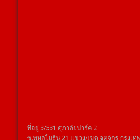
ที่อยู่​ 3/531​ ศุภาลัยปาร์ค​ 2
ซ.พหลโยธิน​ 21​ แขวง/เขต​ จตุจักร​ กรุงเท