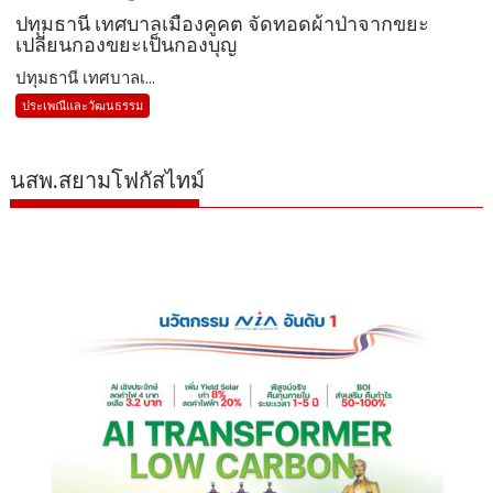
ปทุมธานี เทศบาลเมืองคูคต จัดทอดผ้าป่าจากขยะ
เปลี่ยนกองขยะเป็นกองบุญ
ปทุมธานี เทศบาลเ...
ประเพณีและวัฒนธรรม
นสพ.สยามโฟกัสไทม์