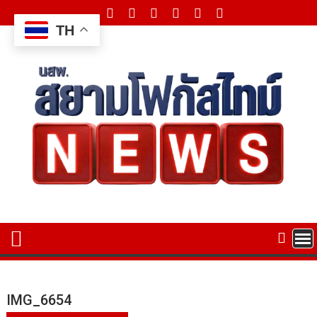
Skip
to
TH
content
IMG_6654