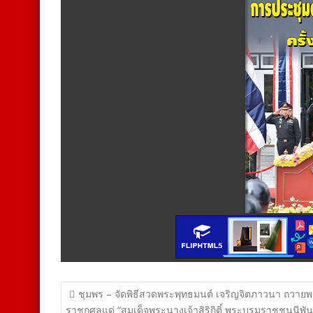
แนะแนว
ชุมพร – จัดพิธีสวดพระพุทธมนต์ เจริญจิตภาวนา ถวาย
ราชกุศลแด่ “สมเด็จพระนางเจ้าสิริกิติ์ พระบรมราชชนนีพัน