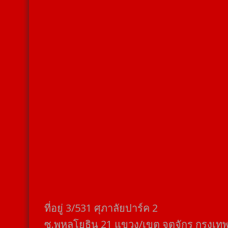
ที่อยู่​ 3/531​ ศุภาลัยปาร์ค​ 2
ซ.พหลโยธิน​ 21​ แขวง/เขต​ จตุจักร​ กรุงเท