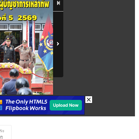
พระ
ปี