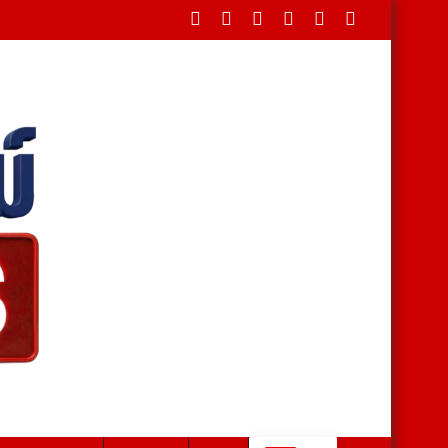
มุ่งส่งเสริมคุณธรรม–สืบสานประเพณี