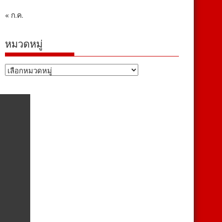
« ก.ค.
หมวดหมู่
หมวด
หมู่