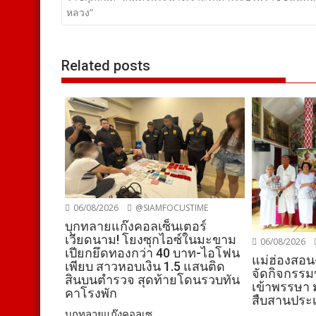
เรื่อง
หลวง”
Related posts
06/08/2026
@SIAMFOCUSTIME
บุกทลายแก๊งคอลเซ็นเตอร์
เวียดนาม! โยงซุกไอซ์ในมะขาม
06/08/2026
เปียกยึดทองกว่า 40 บาท-ไอโฟน
แม่ฮ่องสอน
เพียบ สาวหอบเงิน 1.5 แสนติด
จัดกิจกรรม
สินบนตำรวจ สุดท้ายโดนรวบทัน
เข้าพรรษา 
คาโรงพัก
สืบสานประ
บุกทลายแก๊งคอลเซ...