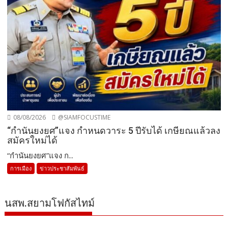
08/08/2026
@SIAMFOCUSTIME
“กำนันยงยศ”แจง กำหนดวาระ 5 ปีรับได้ เกษียณแล้วลง
สมัครใหม่ได้
“กำนันยงยศ”แจง ก...
การเมือง
ข่าวประชาสัมพันธ์
นสพ.สยามโฟกัสไทม์