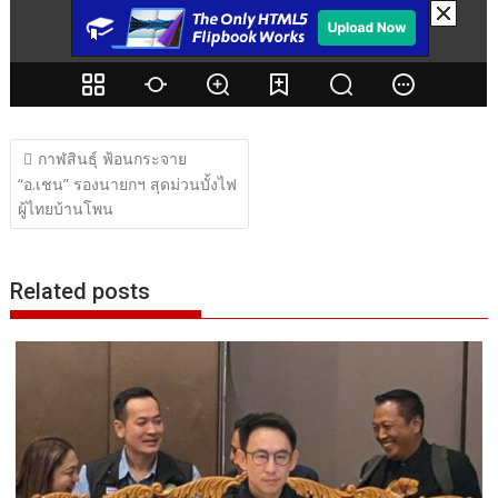
แนะแนว
กาฬสินธุ์ ฟ้อนกระจาย
เรื่อง
“อ.เชน” รองนายกฯ สุดม่วนบั้งไฟ
ผู้ไทยบ้านโพน
Related posts