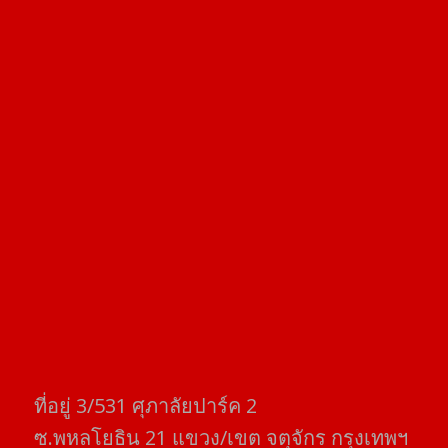
ที่อยู่​ 3/531​ ศุภาลัยปาร์ค​ 2
ซ.พหลโยธิน​ 21​ แขวง/เขต​ จตุจักร​ กรุงเทพฯ