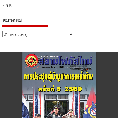
« ก.ค.
หมวดหมู่
หมวด
หมู่