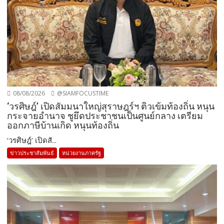
08/08/2026
@SIAMFOCUSTIME
‘วรศิษฎ์’ เปิดสัมมนาใหญ่สุราษฎร์ฯ ติวเข้มท้องถิ่น หนุน
กระจายอำนาจ ชูยึดประชาชนเป็นศูนย์กลาง เตรียม
ออกภาษีบ้านเกิด หนุนท้องถิ่น
‘วรศิษฎ์’ เปิดสั...
ข่าวประชาสัมพันธ์
หน่วยงานภาครัฐ