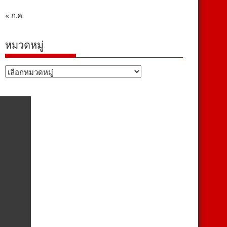
« ก.ค.
หมวดหมู่
หมวด
หมู่