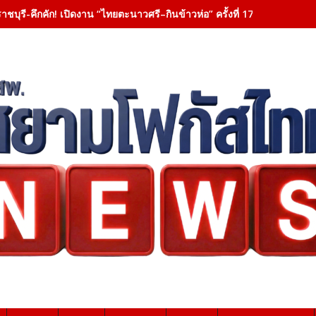
าชบุรี-คึกคัก! เปิดงาน “ไทยตะนาวศรี–กินข้าวห่อ” ครั้งที่ 17 ชูเสน่ห์ 6 ชาติ