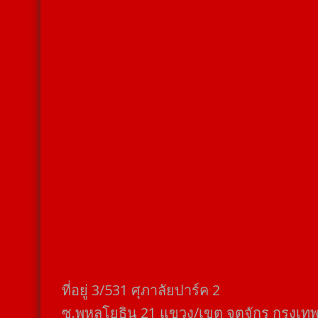
ที่อยู่​ 3/531​ ศุภาลัยปาร์ค​ 2
ซ.พหลโยธิน​ 21​ แขวง/เขต​ จตุจักร​ กรุงเท