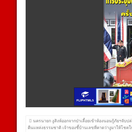
แนะแนว
นครนายก งูสิงห์ออกจากป่าเลี้อยเข้าห้องนอนกู้ภัยฯจับปล
เรื่อง
คืนแหล่งธรรมชาติ เจ้าของชี้บ้านเลขที่คาดว่างูมาให้โชคใ