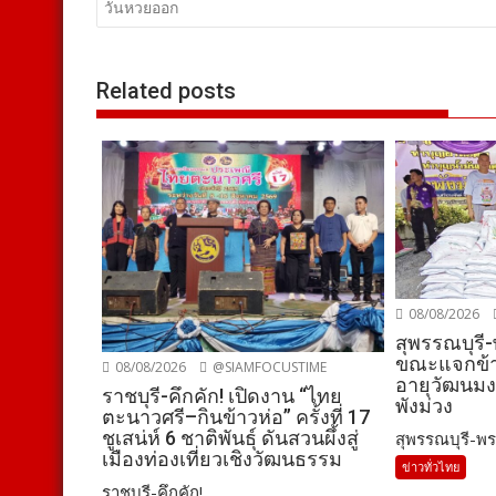
วันหวยออก
Related posts
08/08/2026
สุพรรณบุรี
ขณะแจกข้า
08/08/2026
@SIAMFOCUSTIME
อายุวัฒนมง
ราชบุรี-คึกคัก! เปิดงาน “ไทย
พังม่วง
ตะนาวศรี–กินข้าวห่อ” ครั้งที่ 17
ชูเสน่ห์ 6 ชาติพันธุ์ ดันสวนผึ้งสู่
สุพรรณบุรี-พร
เมืองท่องเที่ยวเชิงวัฒนธรรม
ข่าวทั่วไทย
ราชบุรี-คึกคัก! ...