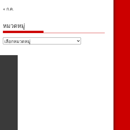
« ก.ค.
หมวดหมู่
หมวด
หมู่