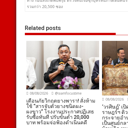
เรื่อง
ทาง ก่อนสังเกตพบพิรุธ ตรวจค้นเจอซุกบุหรี่หนีภาษีเต็มคันร
รวมกว่า 20,500 ซอง
Related posts
08/08/2026
@siamfocustime
08/08/2026
เตือนภัยวิกฤตยางพารา! สั่งห้าม
ใช้ “สารจับตัวยางชนิดผง-
‘วรศิษฎ์’ เ
ผงขาว” โรงงานประกาศปฏิเสธ
ราษฎร์ฯ ติว
รับซื้อทันที ปรับขั้นต่ำ 20,000
กระจายอำน
บาท พร้อมจ่อฟ้องดำเนินคดี
เป็นศูนย์ก