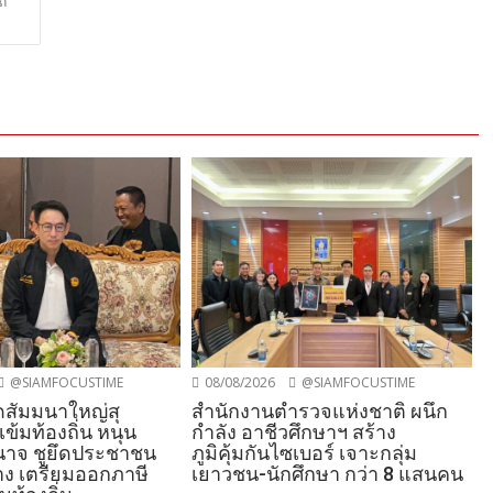
ถ
@SIAMFOCUSTIME
08/08/2026
@SIAMFOCUSTIME
ปิดสัมมนาใหญ่สุ
สำนักงานตำรวจแห่งชาติ ผนึก
เข้มท้องถิ่น หนุน
กำลัง อาชีวศึกษาฯ สร้าง
าจ ชูยึดประชาชน
ภูมิคุ้มกันไซเบอร์ เจาะกลุ่ม
ลาง เตรียมออกภาษี
เยาวชน-นักศึกษา กว่า 8 แสนคน