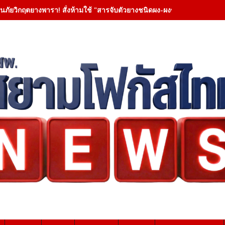
อนภัยวิกฤตยางพารา! สั่งห้ามใช้ "สารจับตัวยางชนิดผง-ผงขาว" โรงงานประกา