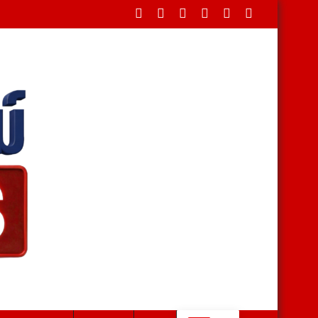
ศปฏิเสธรับซื้อทันที ปรับขั้นต่ำ 20,000 บาท พร้อมจ่อฟ้องดำเนินคดี