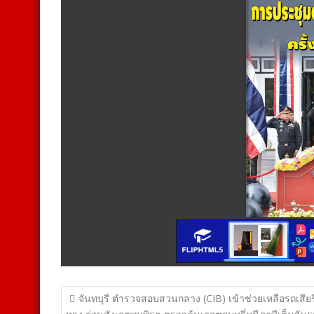
แนะแนว
จันทบุรี ตำรวจสอบสวนกลาง (CIB) เข้าช่วยเหลือรถเสียร