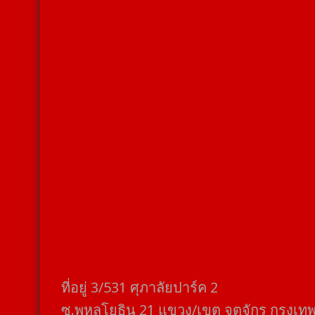
ที่อยู่​ 3/531​ ศุภาลัยปาร์ค​ 2
ซ.พหลโยธิน​ 21​ แขวง/เขต​ จตุจักร​ กรุงเท