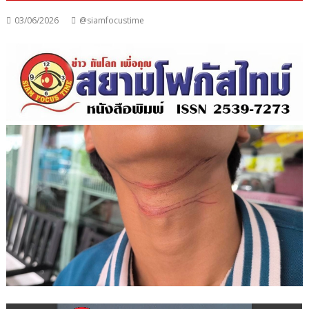
03/06/2026
@siamfocustime