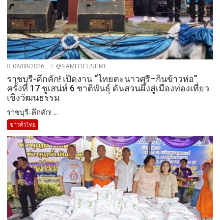
08/08/2026
@SIAMFOCUSTIME
ราชบุรี-คึกคัก! เปิดงาน “ไทยตะนาวศรี–กินข้าวห่อ”
ครั้งที่ 17 ชูเสน่ห์ 6 ชาติพันธุ์ ดันสวนผึ้งสู่เมืองท่องเที่ยว
เชิงวัฒนธรรม
ราชบุรี-คึกคัก! ...
ข่าวทั่วไทย