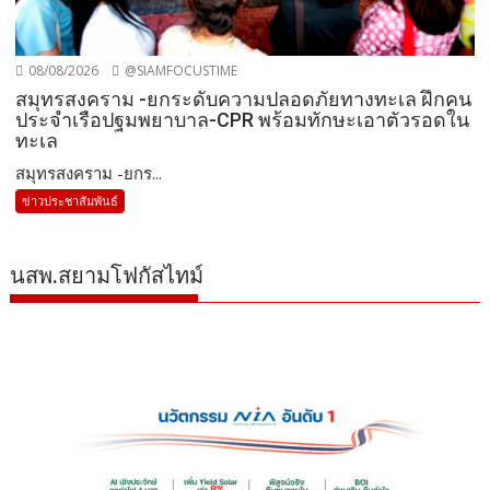
08/08/2026
@SIAMFOCUSTIME
สมุทรสงคราม -ยกระดับความปลอดภัยทางทะเล ฝึกคน
ประจำเรือปฐมพยาบาล-CPR พร้อมทักษะเอาตัวรอดใน
ทะเล
สมุทรสงคราม -ยกร...
ข่าวประชาสัมพันธ์
นสพ.สยามโฟกัสไทม์