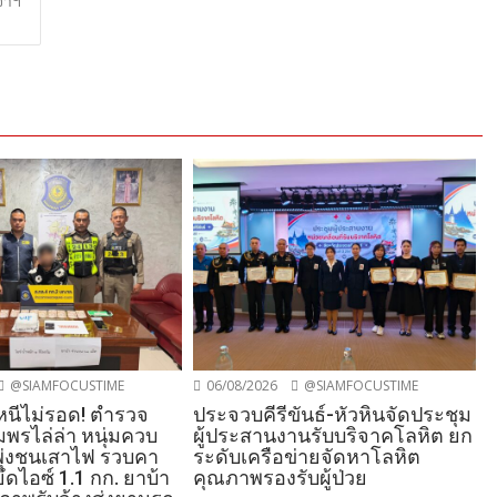
้าฯ
@SIAMFOCUSTIME
06/08/2026
@SIAMFOCUSTIME
งหนีไม่รอด! ตำรวจ
ประจวบคีรีขันธ์-หัวหินจัดประชุม
พรไล่ล่า หนุ่มควบ
ผู้ประสานงานรับบริจาคโลหิต ยก
งพุ่งชนเสาไฟ รวบคา
ระดับเครือข่ายจัดหาโลหิต
ดไอซ์ 1.1 กก. ยาบ้า
คุณภาพรองรับผู้ป่วย