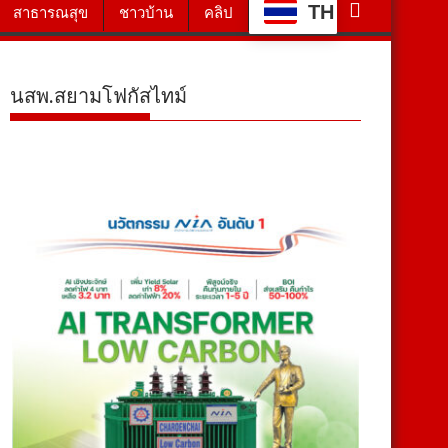
TH
สาธารณสุข
ชาวบ้าน
คลิป
นสพ.สยามโฟกัสไทม์