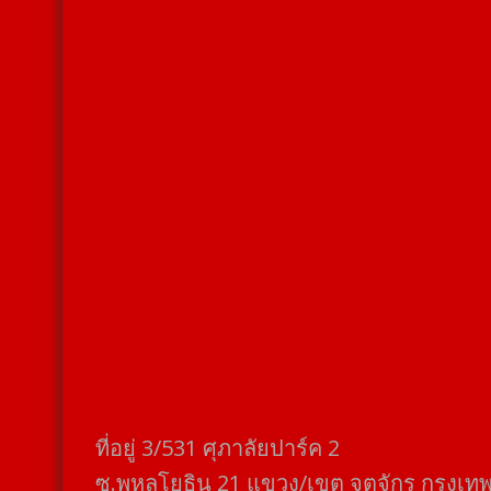
ที่อยู่​ 3/531​ ศุภาลัยปาร์ค​ 2
ซ.พหลโยธิน​ 21​ แขวง/เขต​ จตุจักร​ กรุงเท