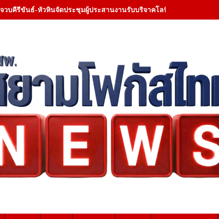
จวบคีรีขันธ์-หัวหินจัดประชุมผู้ประสานงานรับบริจาคโลหิต ยกระดับเครือข