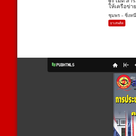
61 เม็ด สา
ให้เครือข่า
ชุมพร – ซิ่งหนี
ยาเสพติด