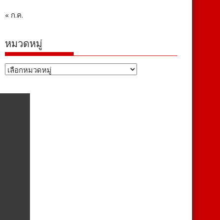
« ก.ค.
หมวดหมู่
หมวด
หมู่