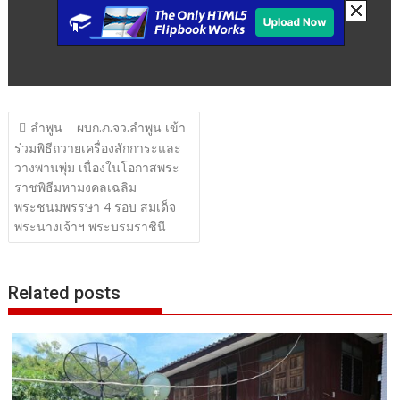
แนะแนว
ลำพูน – ผบก.ภ.จว.ลำพูน เข้า
เรื่อง
ร่วมพิธีถวายเครื่องสักการะและ
วางพานพุ่ม เนื่องในโอกาสพระ
ราชพิธีมหามงคลเฉลิม
พระชนมพรรษา 4 รอบ สมเด็จ
พระนางเจ้าฯ พระบรมราชินี
Related posts