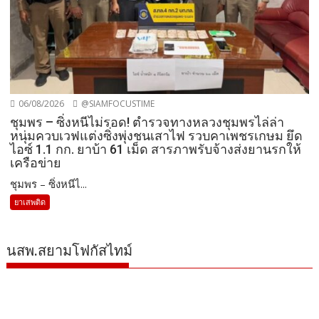
06/08/2026
@SIAMFOCUSTIME
ชุมพร – ซิ่งหนีไม่รอด! ตำรวจทางหลวงชุมพรไล่ล่า
หนุ่มควบเวฟแต่งซิ่งพุ่งชนเสาไฟ รวบคาเพชรเกษม ยึด
ไอซ์ 1.1 กก. ยาบ้า 61 เม็ด สารภาพรับจ้างส่งยานรกให้
เครือข่าย
ชุมพร – ซิ่งหนีไ...
ยาเสพติด
นสพ.สยามโฟกัสไทม์