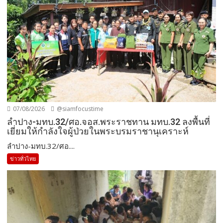
07/08/2026
@siamfocustime
ลำปาง-มทบ.32/ศอ.จอส.พระราชทาน มทบ.32 ลงพื้นที่
เยี่ยมให้กำลังใจผู้ป่วยในพระบรมราชานุเคราะห์
ลำปาง-มทบ.32/ศอ....
ข่าวทั่วไทย