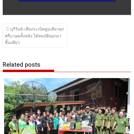
แนะแนว
บุรีรัมย์-เสียงระเบิดตูมเดียวลุก
เรื่อง
พรึบวอดทั้งหลัง ได้สมบัติออกมา
ชิ้นเดียว
Related posts