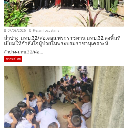
07/08/2026
@siamfocustime
ลำปาง-มทบ.32/ศอ.จอส.พระราชทาน มทบ.32 ลงพื้นที่
เยี่ยมให้กำลังใจผู้ป่วยในพระบรมราชานุเคราะห์
ลำปาง-มทบ.32/ศอ....
ข่าวทั่วไทย