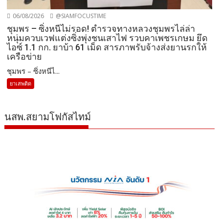
06/08/2026
@SIAMFOCUSTIME
ชุมพร – ซิ่งหนีไม่รอด! ตำรวจทางหลวงชุมพรไล่ล่า
หนุ่มควบเวฟแต่งซิ่งพุ่งชนเสาไฟ รวบคาเพชรเกษม ยึด
ไอซ์ 1.1 กก. ยาบ้า 61 เม็ด สารภาพรับจ้างส่งยานรกให้
เครือข่าย
ชุมพร – ซิ่งหนีไ...
ยาเสพติด
นสพ.สยามโฟกัสไทม์