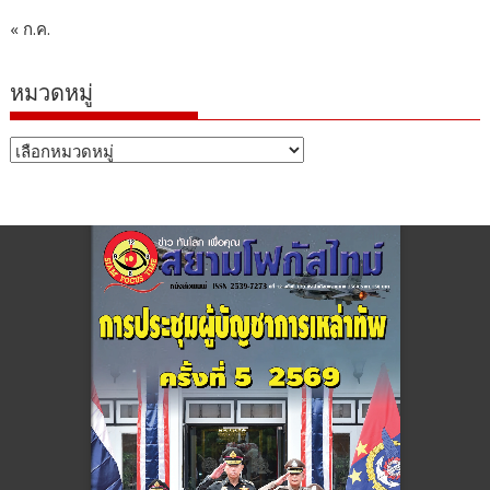
« ก.ค.
หมวดหมู่
หมวด
หมู่