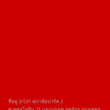
ที่อยู่​ 3/531​ ศุภาลัยปาร์ค​ 2
ซ.พหลโยธิน​ 21​ แขวง/เขต​ จตุจักร​ กรุงเทพฯ