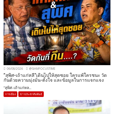
06/08/2026
@SIAMFOCUSTIME
”สุพิศ-เถ้าแก่หลี“เดินไปให้สุดซอย ใครแพ้ใครชนะ วัด
กันด้วยความมุ่งมั่น-ตั้งใจ และข้อมูลในการแจกแจง
”สุพิศ-เถ้าแก่หล...
การเมือง
ข่าวประชาสัมพันธ์