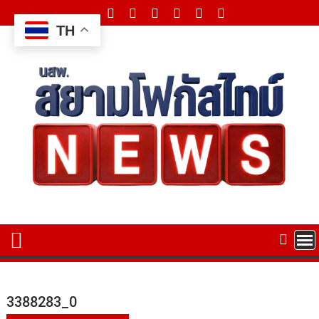
Skip
to
TH
content
3388283_0