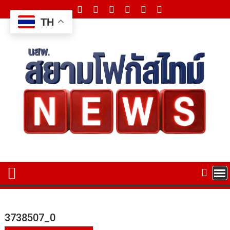
Skip
to
TH
content
3738507_0