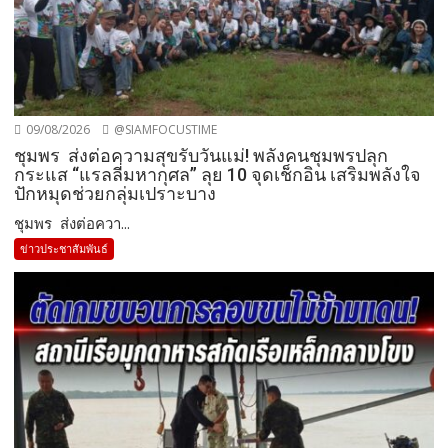
09/08/2026
@SIAMFOCUSTIME
ชุมพร ส่งต่อความสุขรับวันแม่! พลังคนชุมพรปลุก
กระแส “แรลลี่มหากุศล” ลุย 10 จุดเช็กอิน เสริมพลังใจ
ปักหมุดช่วยกลุ่มเปราะบาง
ชุมพร ส่งต่อควา...
ข่าวประชาสัมพันธ์