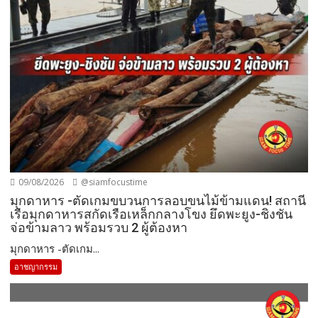
09/08/2026
@siamfocustime
มุกดาหาร -ตัดเกมขบวนการลอบขนไม้ข้ามแดน! สถานี
เรือมุกดาหารสกัดเรือเหล็กกลางโขง ยึดพะยูง-ชิงชัน
จ่อข้ามลาว พร้อมรวบ 2 ผู้ต้องหา
มุกดาหาร -ตัดเกม...
อาชญากรรม