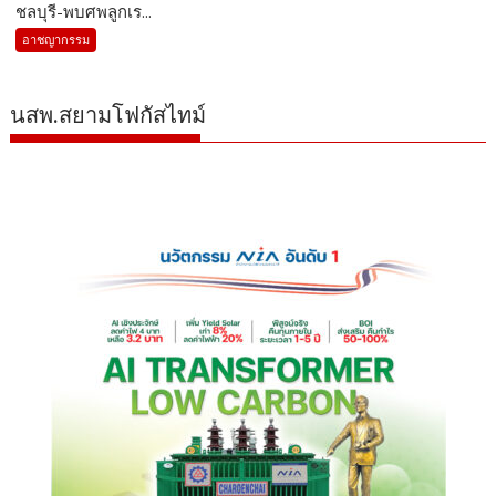
ชลบุรี-พบศพลูกเร...
อาชญากรรม
นสพ.สยามโฟกัสไทม์