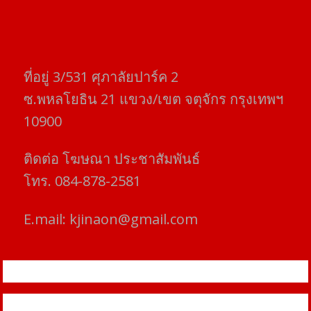
ที่อยู่​ 3/531​ ศุภาลัยปาร์ค​ 2
ซ.พหลโยธิน​ 21​ แขวง/เขต​ จตุจักร​ กรุงเทพฯ
10900
ติดต่อ​ โฆษณา​ ประชาสัมพันธ์
โทร​. 084-878-2581
E.mail:
kjinaon@gmail.com
สยามโฟกัสไทม์ © ข่าว ทันโลก เพื่อคุณ
Proudly powered by WordPress
|
Theme: SuperMag by
Acme