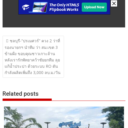
แนะแนว
ชลบุรี-“ปรเมศวร์” ควง 2 ว่าที่
เรื่อง
รองนายกฯ นำทีม ว่า สม.เขต 3
ข้ามฝั่ง ขอบคุณชาวเกาะล้าน
หลังเรารักพัทยาคว้าชัยยกทีม ลุย
แก้น้ำประปา ด้วยระบบ RO ดัน
กำลังผลิตเพิ่มถึง 3,000 ลบ.ม./วัน
Related posts