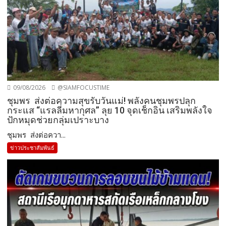
09/08/2026
@SIAMFOCUSTIME
ชุมพร ส่งต่อความสุขรับวันแม่! พลังคนชุมพรปลุก
กระแส “แรลลี่มหากุศล” ลุย 10 จุดเช็กอิน เสริมพลังใจ
ปักหมุดช่วยกลุ่มเปราะบาง
ชุมพร ส่งต่อควา...
ข่าวประชาสัมพันธ์