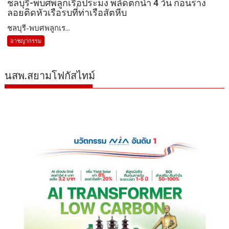
ชลบุรี-พบศพลูกเรือประมง พลัดตกน้ำ 4 วัน ก่อนร่าง
ลอยติดหัวเรือรบที่ท่าเรือสัตหีบ
ชลบุรี-พบศพลูกเร...
อาชญากรรม
นสพ.สยามโฟกัสไทม์