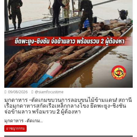
09/08/2026
@siamfocustime
มุกดาหาร -ตัดเกมขบวนการลอบขนไม้ข้ามแดน! สถานี
เรือมุกดาหารสกัดเรือเหล็กกลางโขง ยึดพะยูง-ชิงชัน
จ่อข้ามลาว พร้อมรวบ 2 ผู้ต้องหา
มุกดาหาร -ตัดเกม...
อาชญากรรม