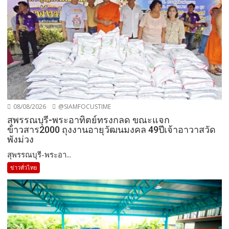
08/08/2026
@SIAMFOCUSTIME
สุพรรณบุรี-พระอาทิตย์ทรงกลด ขณะแจก
ข้าวสาร2000 ถุงงานอายุวัฒนมงคล 49ปีเจ้าอาวาสวัด
พังม่วง
สุพรรณบุรี-พระอา...
ข่าวทั่วไทย