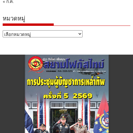
« ก.ค.
หมวดหมู่
หมวด
หมู่