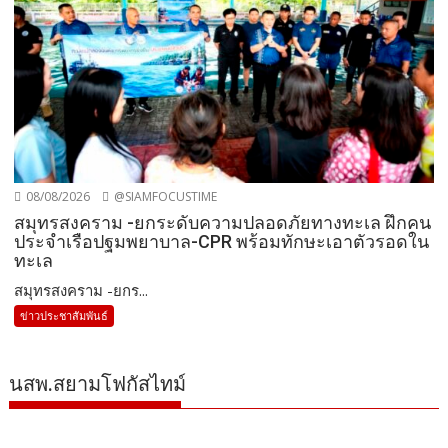
08/08/2026
@SIAMFOCUSTIME
สมุทรสงคราม -ยกระดับความปลอดภัยทางทะเล ฝึกคน
ประจำเรือปฐมพยาบาล-CPR พร้อมทักษะเอาตัวรอดใน
ทะเล
สมุทรสงคราม -ยกร...
ข่าวประชาสัมพันธ์
นสพ.สยามโฟกัสไทม์