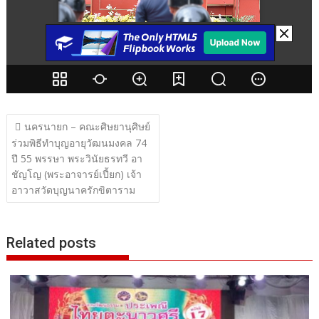
แนะแนว
นครนายก – คณะศิษยานุศิษย์
เรื่อง
ร่วมพิธีทำบุญอายุวัฒนมงคล 74
ปี 55 พรรษา พระวินัยธรทวี อา
ชัญโญ (พระอาจารย์เปี้ยก) เจ้า
อาวาสวัดบุญนาครักขิตาราม
Related posts