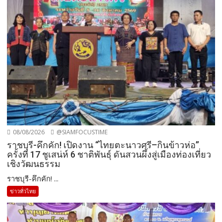
08/08/2026
@SIAMFOCUSTIME
ราชบุรี-คึกคัก! เปิดงาน “ไทยตะนาวศรี–กินข้าวห่อ”
ครั้งที่ 17 ชูเสน่ห์ 6 ชาติพันธุ์ ดันสวนผึ้งสู่เมืองท่องเที่ยว
เชิงวัฒนธรรม
ราชบุรี-คึกคัก! ...
ข่าวทั่วไทย