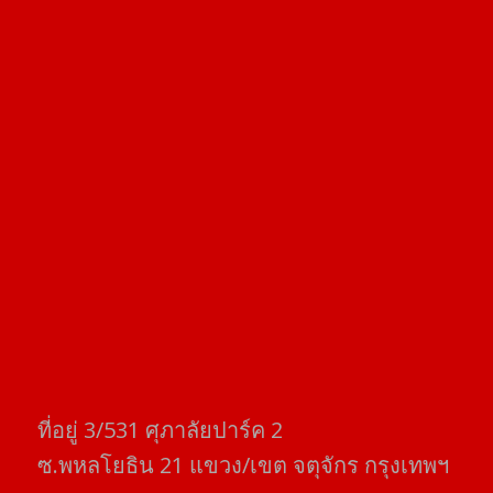
ที่อยู่​ 3/531​ ศุภาลัยปาร์ค​ 2
ซ.พหลโยธิน​ 21​ แขวง/เขต​ จตุจักร​ กรุงเทพฯ