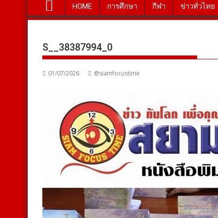
HOME
การศึกษา
กีฬา
ข่าวทั่วไทย
S__38387994_0
01/07/2026
@siamfocustime