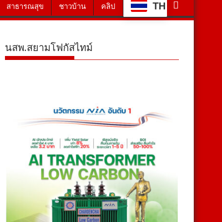
TH
สาธารณสุข
ชาวบ้าน
คลิป
นสพ.สยามโฟกัสไทม์