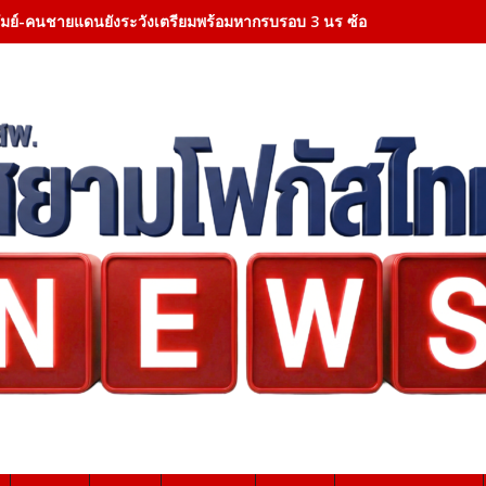
ีรัมย์-คนชายแดนยังระวังเตรียมพร้อมหากรบรอบ 3 นร ซ้อมอพยพประจำ