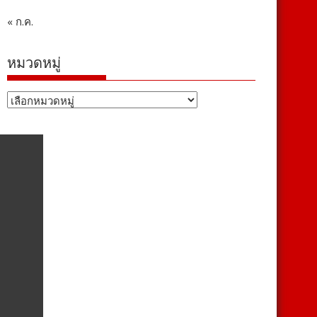
« ก.ค.
หมวดหมู่
หมวด
หมู่