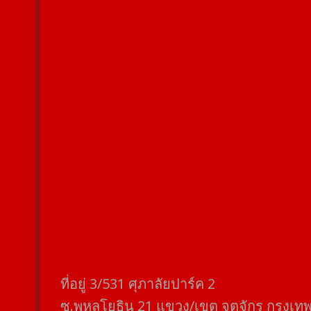
ที่อยู่​ 3/531​ ศุภาลัยปาร์ค​ 2
ซ.พหลโยธิน​ 21​ แขวง/เขต​ จตุจักร​ กรุงเท