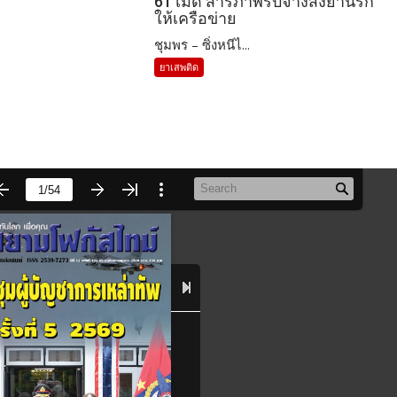
61 เม็ด สารภาพรับจ้างส่งยานรก
ให้เครือข่าย
ชุมพร – ซิ่งหนีไ...
ยาเสพติด