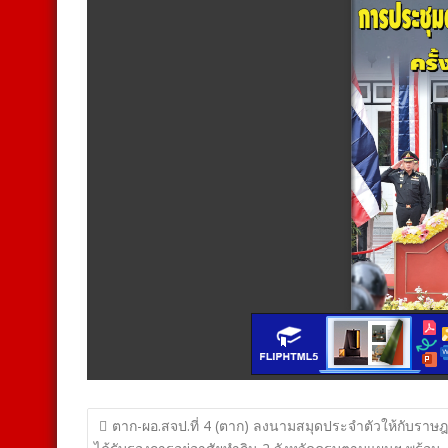
แนะแนว
ตาก-ผอ.สจป.ที่ 4 (ตาก) ลงนามสมุดประจำตัวให้กับราษฎร